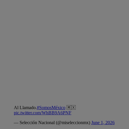
Al Llamado.
#SomosMéxico
🇲🇽
pic.twitter.com/WhBB9A6PNF
— Selección Nacional (@miseleccionmx)
June 1, 2026