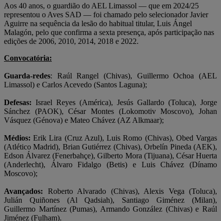
Aos 40 anos, o guardião do AEL Limassol — que em 2024/25
representou o Aves SAD — foi chamado pelo selecionador Javier
Aguirre na sequência da lesão do habitual titular, Luis Ángel
Malagón, pelo que confirma a sexta presença, após participação nas
edições de 2006, 2010, 2014, 2018 e 2022.
Convocatória:
Guarda-redes
: Raúl Rangel (Chivas), Guillermo Ochoa (AEL
Limassol) e Carlos Acevedo (Santos Laguna);
Defesas:
Israel Reyes (América), Jesús Gallardo (Toluca), Jorge
Sánchez (PAOK), César Montes (Lokomotiv Moscovo), Johan
Vásquez (Génova) e Mateo Chávez (AZ Alkmaar);
Médios:
Erik Lira (Cruz Azul), Luis Romo (Chivas), Obed Vargas
(Atlético Madrid), Brian Gutiérrez (Chivas), Orbelín Pineda (AEK),
Edson Álvarez (Fenerbahçe), Gilberto Mora (Tijuana), César Huerta
(Anderlecht), Álvaro Fidalgo (Betis) e Luis Chávez (Dínamo
Moscovo);
Avançados:
Roberto Alvarado (Chivas), Alexis Vega (Toluca),
Julián Quiñones (Al Qadsiah), Santiago Giménez (Milan),
Guillermo Martínez (Pumas), Armando González (Chivas) e Raúl
Jiménez (Fulham).