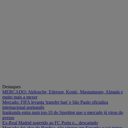
Destaques
MERCADO: Akliouche, Ederson, Kostic, Mastantuono, Almada e
muito mais a mexer
Mercado: FIFA levanta 'transfer ban' e São Paulo oficializa
internacional português
Irankunda entra num top-10 do Sporting que o mercado já virou do
avesso
Ex-Real Madrid sugerido ao FC Porto e... descartado
Mercado: foi alvo do Benfica, não vingou em Espanha e vai juntar-