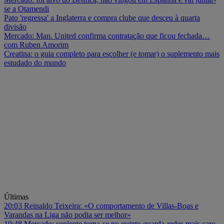
se a Otamendi
Pato 'regressa' a Inglaterra e compra clube que desceu à quarta
divisão
Mercado: Man. United confirma contratação que ficou fechada…
com Ruben Amorim
Creatina: o guia completo para escolher (e tomar) o suplemento mais
estudado do mundo
Últimas
20:03
Reinaldo Teixeira: «O comportamento de Villas-Boas e
Varandas na Liga não podia ser melhor»
19:48
Mercado: suplente torna-se no quinto guarda-redes mais caro