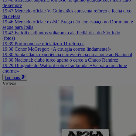
de sempre
19:47
Mercado oficial: V. Guimarães apresenta reforço e fecha eixo
da defesa
19:46
Mercado oficial: ex-SC Braga não tem espaço no Dortmund e
segue para Itália
19:42
Farioli e adjuntos voltaram à ala Pediátrica do São João
(fotos)
19:39
Portimonense oficializou 11 reforços
19:30
Conor McGregor: «A cirurgia correu lindamente!»
19:30
Santa Clara: experiência e irreverência no ataque ao Nacional
19:30
Nacional: clube turco aperta o cerco a Chuco Ramírez
19:29
Dirigente do Watford sobre Irankunda: «Vai para um clube
enorme»
Ler mais
Vídeos