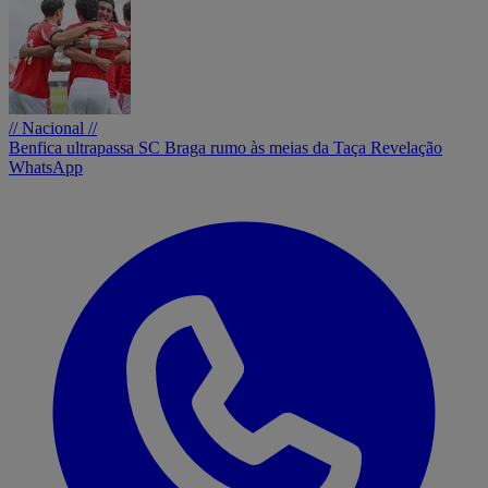
// Nacional //
Benfica ultrapassa SC Braga rumo às meias da Taça Revelação
WhatsApp