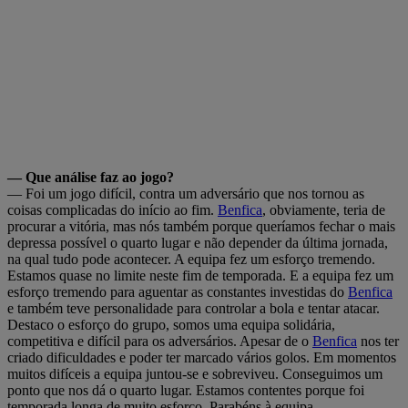
— Que análise faz ao jogo?
— Foi um jogo difícil, contra um adversário que nos tornou as
coisas complicadas do início ao fim.
Benfica
, obviamente, teria de
procurar a vitória, mas nós também porque queríamos fechar o mais
depressa possível o quarto lugar e não depender da última jornada,
na qual tudo pode acontecer. A equipa fez um esforço tremendo.
Estamos quase no limite neste fim de temporada. E a equipa fez um
esforço tremendo para aguentar as constantes investidas do
Benfica
e também teve personalidade para controlar a bola e tentar atacar.
Destaco o esforço do grupo, somos uma equipa solidária,
competitiva e difícil para os adversários. Apesar de o
Benfica
nos ter
criado dificuldades e poder ter marcado vários golos. Em momentos
muitos difíceis a equipa juntou-se e sobreviveu. Conseguimos um
ponto que nos dá o quarto lugar. Estamos contentes porque foi
temporada longa de muito esforço. Parabéns à equipa.