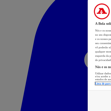
A Bola sol
Nós e os nos
no seu dispos
e os nossos pa
seu consentim
vê poderão não
qualquer mome
esquerda da p
de privacidad
Nós e os n
Utilizar dados
e/ou aceder a
estudos de au
Lista de parc