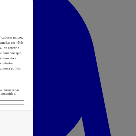
icadores únicos,
esentadas em «Nós
o» ou retirar o
s e anúncios que
sentimento a
e inferior
a nossa política
ção. Armazenar
 conteúdos,