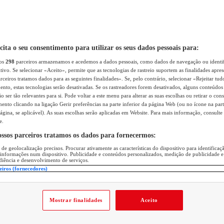
icita o seu consentimento para utilizar os seus dados pessoais para:
sos
298
parceiros armazenamos e acedemos a dados pessoais, como dados de navegação ou identif
itivo. Se selecionar «Aceito», permite que as tecnologias de rastreio suportem as finalidades apr
rceiros tratamos dados para as seguintes finalidades». Se, pelo contrário, selecionar «Rejeitar tud
ento, estas tecnologias serão desativadas. Se os rastreadores forem desativados, alguns conteúdo
 ser tão relevantes para si. Pode voltar a este menu para alterar as suas escolhas ou retirar o con
nto clicando na ligação Gerir preferências na parte inferior da página Web (ou no ícone na part
ágina, se aplicável). As suas escolhas serão aplicadas em Website. Para mais informação, consulte 
e.
ossos parceiros tratamos os dados para fornecermos:
 de geolocalização precisos. Procurar ativamente as características do dispositivo para identifica
 informações num dispositivo. Publicidade e conteúdos personalizados, medição de publicidade e
diência e desenvolvimento de serviços.
eiros (fornecedores)
Mostrar finalidades
Aceito