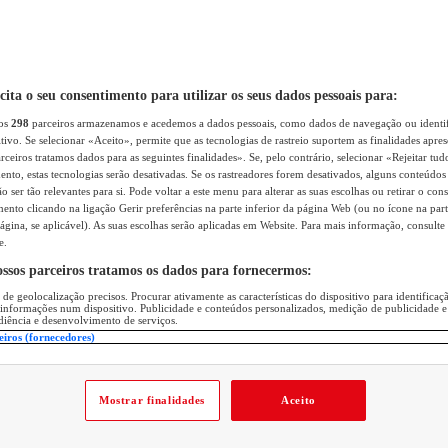
icita o seu consentimento para utilizar os seus dados pessoais para:
sos
298
parceiros armazenamos e acedemos a dados pessoais, como dados de navegação ou identif
itivo. Se selecionar «Aceito», permite que as tecnologias de rastreio suportem as finalidades apr
rceiros tratamos dados para as seguintes finalidades». Se, pelo contrário, selecionar «Rejeitar tud
ento, estas tecnologias serão desativadas. Se os rastreadores forem desativados, alguns conteúdo
 ser tão relevantes para si. Pode voltar a este menu para alterar as suas escolhas ou retirar o con
nto clicando na ligação Gerir preferências na parte inferior da página Web (ou no ícone na part
ágina, se aplicável). As suas escolhas serão aplicadas em Website. Para mais informação, consulte 
e.
ossos parceiros tratamos os dados para fornecermos:
 de geolocalização precisos. Procurar ativamente as características do dispositivo para identifica
 informações num dispositivo. Publicidade e conteúdos personalizados, medição de publicidade e
diência e desenvolvimento de serviços.
eiros (fornecedores)
Mostrar finalidades
Aceito