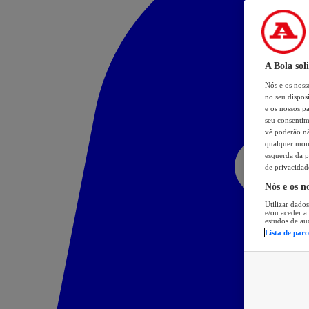
A Bola sol
Nós e os nos
no seu dispos
e os nossos pa
seu consentim
vê poderão não
qualquer mome
esquerda da p
de privacidad
Nós e os n
Utilizar dados
e/ou aceder a
estudos de au
Lista de parc