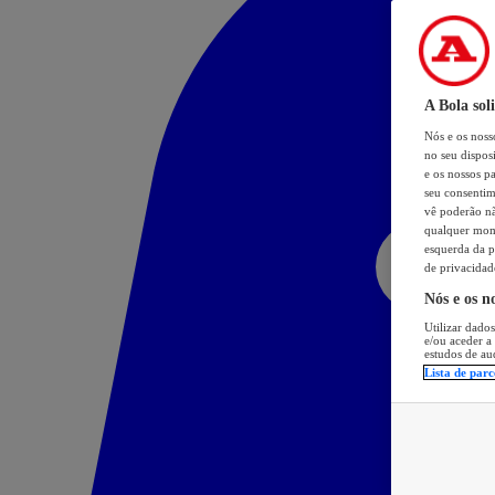
A Bola sol
Nós e os nos
no seu dispos
e os nossos pa
seu consentim
vê poderão não
qualquer mome
esquerda da p
de privacidad
Nós e os n
Utilizar dados
e/ou aceder a
estudos de au
Lista de parc