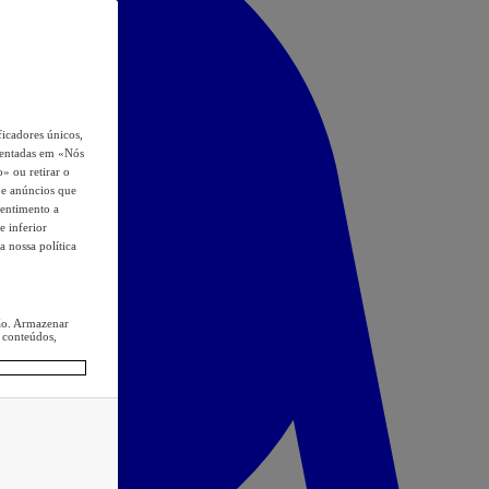
icadores únicos,
esentadas em «Nós
o» ou retirar o
s e anúncios que
sentimento a
e inferior
a nossa política
ção. Armazenar
 conteúdos,