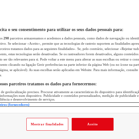
icita o seu consentimento para utilizar os seus dados pessoais para:
sos
298
parceiros armazenamos e acedemos a dados pessoais, como dados de navegação ou identif
itivo. Se selecionar «Aceito», permite que as tecnologias de rastreio suportem as finalidades apr
rceiros tratamos dados para as seguintes finalidades». Se, pelo contrário, selecionar «Rejeitar tud
ento, estas tecnologias serão desativadas. Se os rastreadores forem desativados, alguns conteúdo
 ser tão relevantes para si. Pode voltar a este menu para alterar as suas escolhas ou retirar o con
nto clicando na ligação Gerir preferências na parte inferior da página Web (ou no ícone na part
ágina, se aplicável). As suas escolhas serão aplicadas em Website. Para mais informação, consulte 
e.
ossos parceiros tratamos os dados para fornecermos:
 de geolocalização precisos. Procurar ativamente as características do dispositivo para identifica
 informações num dispositivo. Publicidade e conteúdos personalizados, medição de publicidade e
diência e desenvolvimento de serviços.
eiros (fornecedores)
Mostrar finalidades
Aceito