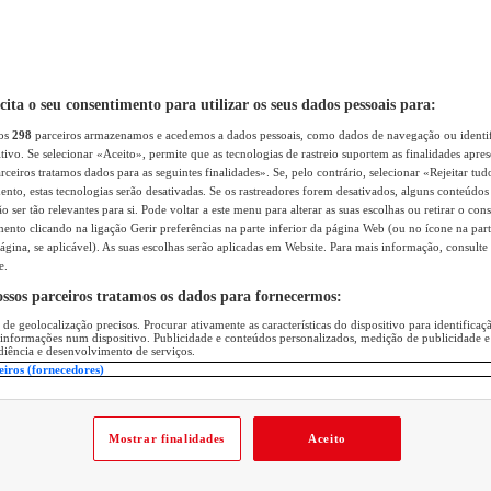
icita o seu consentimento para utilizar os seus dados pessoais para:
sos
298
parceiros armazenamos e acedemos a dados pessoais, como dados de navegação ou identif
itivo. Se selecionar «Aceito», permite que as tecnologias de rastreio suportem as finalidades apr
rceiros tratamos dados para as seguintes finalidades». Se, pelo contrário, selecionar «Rejeitar tud
ento, estas tecnologias serão desativadas. Se os rastreadores forem desativados, alguns conteúdo
 ser tão relevantes para si. Pode voltar a este menu para alterar as suas escolhas ou retirar o con
nto clicando na ligação Gerir preferências na parte inferior da página Web (ou no ícone na part
ágina, se aplicável). As suas escolhas serão aplicadas em Website. Para mais informação, consulte 
e.
ossos parceiros tratamos os dados para fornecermos:
 de geolocalização precisos. Procurar ativamente as características do dispositivo para identifica
 informações num dispositivo. Publicidade e conteúdos personalizados, medição de publicidade e
diência e desenvolvimento de serviços.
eiros (fornecedores)
Mostrar finalidades
Aceito