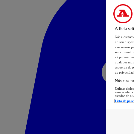
A Bola sol
Nós e os nos
no seu dispos
e os nossos pa
seu consentim
vê poderão não
qualquer mome
esquerda da p
de privacidad
Nós e os n
Utilizar dados
e/ou aceder a
estudos de au
Lista de parc