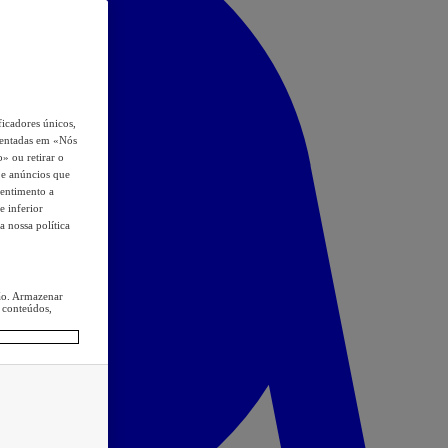
icadores únicos,
esentadas em «Nós
o» ou retirar o
s e anúncios que
sentimento a
e inferior
a nossa política
ção. Armazenar
 conteúdos,