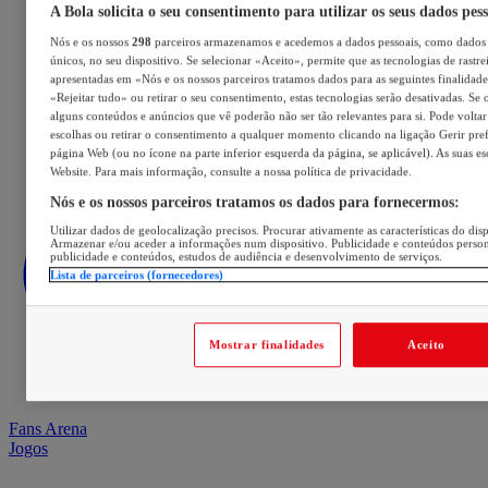
A Bola solicita o seu consentimento para utilizar os seus dados pes
Nós e os nossos
298
parceiros armazenamos e acedemos a dados pessoais, como dados 
únicos, no seu dispositivo. Se selecionar «Aceito», permite que as tecnologias de rastre
apresentadas em «Nós e os nossos parceiros tratamos dados para as seguintes finalidades
«Rejeitar tudo» ou retirar o seu consentimento, estas tecnologias serão desativadas. Se 
alguns conteúdos e anúncios que vê poderão não ser tão relevantes para si. Pode voltar 
escolhas ou retirar o consentimento a qualquer momento clicando na ligação Gerir prefe
página Web (ou no ícone na parte inferior esquerda da página, se aplicável). As suas e
Website. Para mais informação, consulte a nossa política de privacidade.
Nós e os nossos parceiros tratamos os dados para fornecermos:
Utilizar dados de geolocalização precisos. Procurar ativamente as características do disp
Armazenar e/ou aceder a informações num dispositivo. Publicidade e conteúdos perso
publicidade e conteúdos, estudos de audiência e desenvolvimento de serviços.
Lista de parceiros (fornecedores)
Mostrar finalidades
Aceito
Fans Arena
Jogos