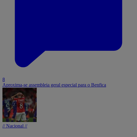
8
Aproxima-se assembleia geral especial para o Benfica
// Nacional //