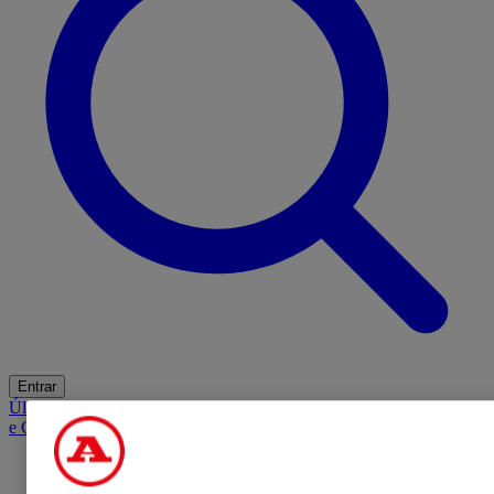
Entrar
Últimas
Mercado
Opinião
iGaming Hub
A BOLA SUGERE
Barba
e Cabelo