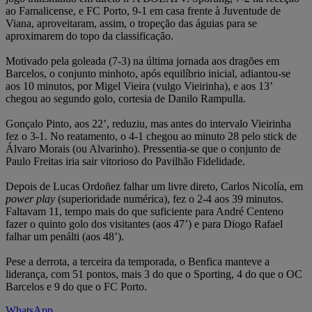
ao Famalicense, e FC Porto, 9-1 em casa frente à Juventude de
Viana, aproveitaram, assim, o tropeção das águias para se
aproximarem do topo da classificação.
Motivado pela goleada (7-3) na última jornada aos dragões em
Barcelos, o conjunto minhoto, após equilíbrio inicial, adiantou-se
aos 10 minutos, por Migel Vieira (vulgo Vieirinha), e aos 13’
chegou ao segundo golo, cortesia de Danilo Rampulla.
Gonçalo Pinto, aos 22’, reduziu, mas antes do intervalo Vieirinha
fez o 3-1. No reatamento, o 4-1 chegou ao minuto 28 pelo stick de
Álvaro Morais (ou Alvarinho). Pressentia-se que o conjunto de
Paulo Freitas iria sair vitorioso do Pavilhão Fidelidade.
Depois de Lucas Ordoñez falhar um livre direto, Carlos Nicolía, em
power play
(superioridade numérica), fez o 2-4 aos 39 minutos.
Faltavam 11, tempo mais do que suficiente para André Centeno
fazer o quinto golo dos visitantes (aos 47’) e para Diogo Rafael
falhar um penálti (aos 48’).
Pese a derrota, a terceira da temporada, o Benfica manteve a
liderança, com 51 pontos, mais 3 do que o Sporting, 4 do que o OC
Barcelos e 9 do que o FC Porto.
WhatsApp