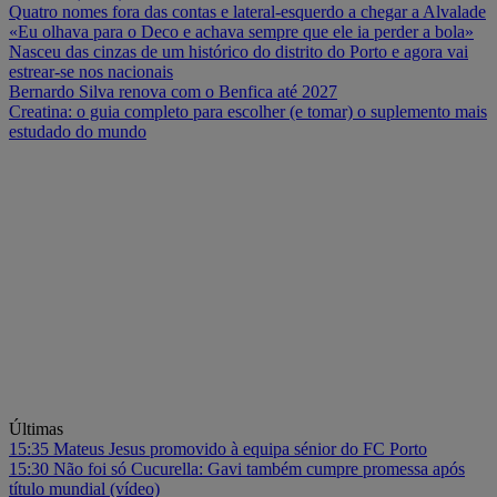
Quatro nomes fora das contas e lateral-esquerdo a chegar a Alvalade
«Eu olhava para o Deco e achava sempre que ele ia perder a bola»
Nasceu das cinzas de um histórico do distrito do Porto e agora vai
estrear-se nos nacionais
Bernardo Silva renova com o Benfica até 2027
Creatina: o guia completo para escolher (e tomar) o suplemento mais
estudado do mundo
Últimas
15:35
Mateus Jesus promovido à equipa sénior do FC Porto
15:30
Não foi só Cucurella: Gavi também cumpre promessa após
título mundial (vídeo)