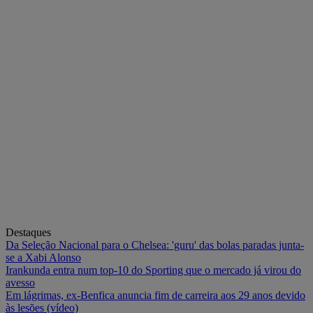
Destaques
Da Seleção Nacional para o Chelsea: 'guru' das bolas paradas junta-
se a Xabi Alonso
Irankunda entra num top-10 do Sporting que o mercado já virou do
avesso
Em lágrimas, ex-Benfica anuncia fim de carreira aos 29 anos devido
às lesões (vídeo)