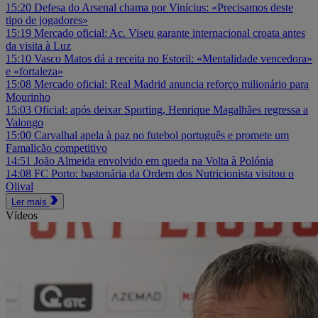
15:20
Defesa do Arsenal chama por Vinícius: «Precisamos deste
tipo de jogadores»
15:19
Mercado oficial: Ac. Viseu garante internacional croata antes
da visita à Luz
15:10
Vasco Matos dá a receita no Estoril: «Mentalidade vencedora»
e «fortaleza»
15:08
Mercado oficial: Real Madrid anuncia reforço milionário para
Mourinho
15:03
Oficial: após deixar Sporting, Henrique Magalhães regressa a
Valongo
15:00
Carvalhal apela à paz no futebol português e promete um
Famalicão competitivo
14:51
João Almeida envolvido em queda na Volta à Polónia
14:08
FC Porto: bastonária da Ordem dos Nutricionista visitou o
Olival
Ler mais
Vídeos