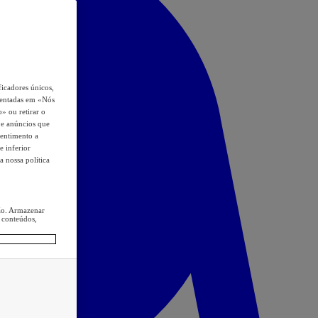
icadores únicos,
esentadas em «Nós
o» ou retirar o
s e anúncios que
sentimento a
e inferior
a nossa política
ção. Armazenar
 conteúdos,