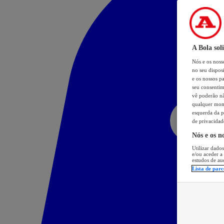
A Bola sol
Nós e os nos
no seu dispos
e os nossos pa
seu consentim
vê poderão não
qualquer mome
esquerda da p
de privacidad
Nós e os n
Utilizar dados
e/ou aceder a
estudos de au
Lista de parc