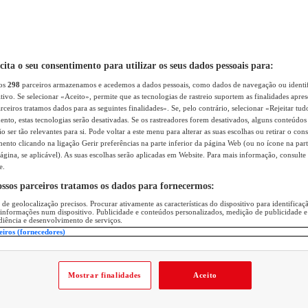
icita o seu consentimento para utilizar os seus dados pessoais para:
sos
298
parceiros armazenamos e acedemos a dados pessoais, como dados de navegação ou identif
itivo. Se selecionar «Aceito», permite que as tecnologias de rastreio suportem as finalidades apr
rceiros tratamos dados para as seguintes finalidades». Se, pelo contrário, selecionar «Rejeitar tud
ento, estas tecnologias serão desativadas. Se os rastreadores forem desativados, alguns conteúdo
 ser tão relevantes para si. Pode voltar a este menu para alterar as suas escolhas ou retirar o con
nto clicando na ligação Gerir preferências na parte inferior da página Web (ou no ícone na part
ágina, se aplicável). As suas escolhas serão aplicadas em Website. Para mais informação, consulte 
e.
ossos parceiros tratamos os dados para fornecermos:
 de geolocalização precisos. Procurar ativamente as características do dispositivo para identifica
 informações num dispositivo. Publicidade e conteúdos personalizados, medição de publicidade e
diência e desenvolvimento de serviços.
eiros (fornecedores)
Mostrar finalidades
Aceito