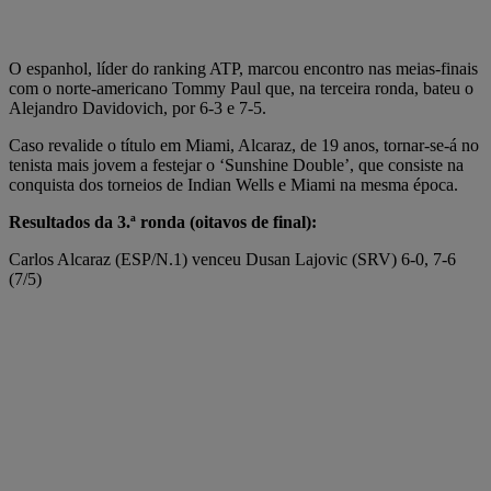
O espanhol, líder do ranking ATP, marcou encontro nas meias-finais
com o norte-americano Tommy Paul que, na terceira ronda, bateu o
Alejandro Davidovich, por 6-3 e 7-5.
Caso revalide o título em Miami, Alcaraz, de 19 anos, tornar-se-á no
tenista mais jovem a festejar o ‘Sunshine Double’, que consiste na
conquista dos torneios de Indian Wells e Miami na mesma época.
Resultados da 3.ª ronda (oitavos de final):
Carlos Alcaraz (ESP/N.1) venceu Dusan Lajovic (SRV) 6-0, 7-6
(7/5)