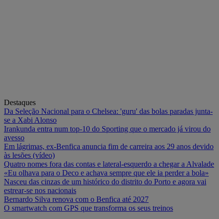
Destaques
Da Seleção Nacional para o Chelsea: 'guru' das bolas paradas junta-
se a Xabi Alonso
Irankunda entra num top-10 do Sporting que o mercado já virou do
avesso
Em lágrimas, ex-Benfica anuncia fim de carreira aos 29 anos devido
às lesões (vídeo)
Quatro nomes fora das contas e lateral-esquerdo a chegar a Alvalade
«Eu olhava para o Deco e achava sempre que ele ia perder a bola»
Nasceu das cinzas de um histórico do distrito do Porto e agora vai
estrear-se nos nacionais
Bernardo Silva renova com o Benfica até 2027
O smartwatch com GPS que transforma os seus treinos