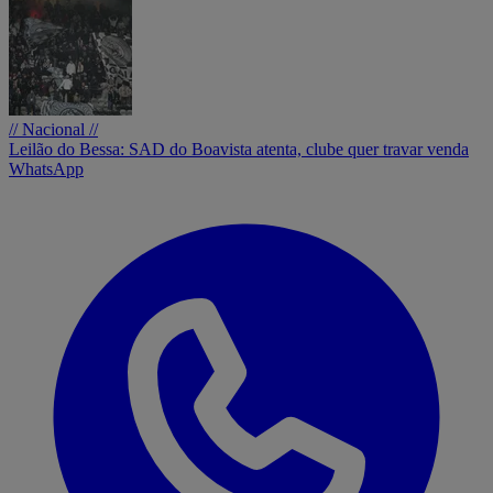
// Nacional //
Leilão do Bessa: SAD do Boavista atenta, clube quer travar venda
WhatsApp