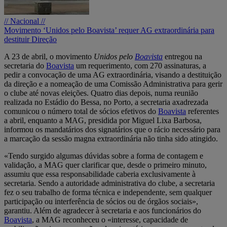
// Nacional //
Movimento ‘Unidos pelo Boavista’ requer AG extraordinária para
destituir Direção
A 23 de abril, o movimento
Unidos pelo
Boavista
entregou na
secretaria do
Boavista
um requerimento, com 270 assinaturas, a
pedir a convocação de uma AG extraordinária, visando a destituição
da direção e a nomeação de uma Comissão Administrativa para gerir
o clube até novas eleições. Quatro dias depois, numa reunião
realizada no Estádio do Bessa, no Porto, a secretaria axadrezada
comunicou o número total de sócios efetivos do
Boavista
referentes
a abril, enquanto a MAG, presidida por Miguel Lixa Barbosa,
informou os mandatários dos signatários que o rácio necessário para
a marcação da sessão magna extraordinária não tinha sido atingido.
«Tendo surgido algumas dúvidas sobre a forma de contagem e
validação, a MAG quer clarificar que, desde o primeiro minuto,
assumiu que essa responsabilidade caberia exclusivamente à
secretaria. Sendo a autoridade administrativa do clube, a secretaria
fez o seu trabalho de forma técnica e independente, sem qualquer
participação ou interferência de sócios ou de órgãos sociais»,
garantiu. Além de agradecer à secretaria e aos funcionários do
Boavista
, a MAG reconheceu o «interesse, capacidade de