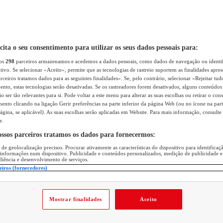
icita o seu consentimento para utilizar os seus dados pessoais para:
sos
298
parceiros armazenamos e acedemos a dados pessoais, como dados de navegação ou identif
itivo. Se selecionar «Aceito», permite que as tecnologias de rastreio suportem as finalidades apr
rceiros tratamos dados para as seguintes finalidades». Se, pelo contrário, selecionar «Rejeitar tud
ento, estas tecnologias serão desativadas. Se os rastreadores forem desativados, alguns conteúdo
 ser tão relevantes para si. Pode voltar a este menu para alterar as suas escolhas ou retirar o con
nto clicando na ligação Gerir preferências na parte inferior da página Web (ou no ícone na part
ágina, se aplicável). As suas escolhas serão aplicadas em Website. Para mais informação, consulte 
e.
ossos parceiros tratamos os dados para fornecermos:
 de geolocalização precisos. Procurar ativamente as características do dispositivo para identifica
 informações num dispositivo. Publicidade e conteúdos personalizados, medição de publicidade e
diência e desenvolvimento de serviços.
eiros (fornecedores)
Mostrar finalidades
Aceito