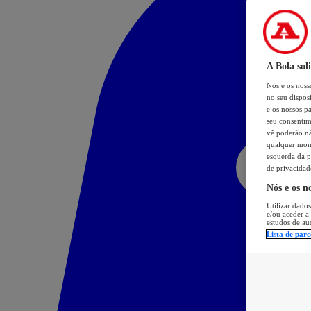
A Bola sol
Nós e os nos
no seu dispos
e os nossos pa
seu consentim
vê poderão não
qualquer mome
esquerda da p
de privacidad
Nós e os n
Utilizar dados
e/ou aceder a
estudos de au
Lista de parc