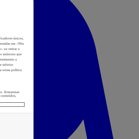
icadores únicos,
esentadas em «Nós
o» ou retirar o
s e anúncios que
sentimento a
e inferior
a nossa política
ção. Armazenar
 conteúdos,