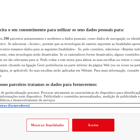
icita o seu consentimento para utilizar os seus dados pessoais para:
sos
298
parceiros armazenamos e acedemos a dados pessoais, como dados de navegação ou identif
itivo. Se selecionar «Aceito», permite que as tecnologias de rastreio suportem as finalidades apr
rceiros tratamos dados para as seguintes finalidades». Se, pelo contrário, selecionar «Rejeitar tud
ento, estas tecnologias serão desativadas. Se os rastreadores forem desativados, alguns conteúdo
 ser tão relevantes para si. Pode voltar a este menu para alterar as suas escolhas ou retirar o con
nto clicando na ligação Gerir preferências na parte inferior da página Web (ou no ícone na part
ágina, se aplicável). As suas escolhas serão aplicadas em Website. Para mais informação, consulte 
e.
ossos parceiros tratamos os dados para fornecermos:
 de geolocalização precisos. Procurar ativamente as características do dispositivo para identifica
 informações num dispositivo. Publicidade e conteúdos personalizados, medição de publicidade e
diência e desenvolvimento de serviços.
eiros (fornecedores)
Mostrar finalidades
Aceito