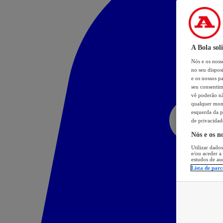
A Bola sol
Nós e os nos
no seu dispos
e os nossos pa
seu consentim
vê poderão não
qualquer mome
esquerda da p
de privacidad
Nós e os n
Utilizar dados
e/ou aceder a
estudos de au
Lista de parc