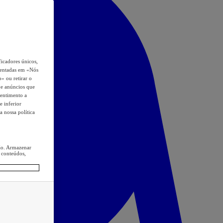
icadores únicos,
esentadas em «Nós
o» ou retirar o
s e anúncios que
sentimento a
e inferior
a nossa política
ção. Armazenar
 conteúdos,