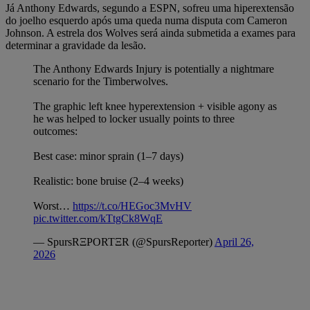
Já Anthony Edwards, segundo a ESPN, sofreu uma hiperextensão
do joelho esquerdo após uma queda numa disputa com Cameron
Johnson. A estrela dos Wolves será ainda submetida a exames para
determinar a gravidade da lesão.
The Anthony Edwards Injury is potentially a nightmare
scenario for the Timberwolves.
The graphic left knee hyperextension + visible agony as
he was helped to locker usually points to three
outcomes:
Best case: minor sprain (1–7 days)
Realistic: bone bruise (2–4 weeks)
Worst…
https://t.co/HEGoc3MvHV
pic.twitter.com/kTtgCk8WqE
— SpursRΞPORTΞR (@SpursReporter)
April 26,
2026