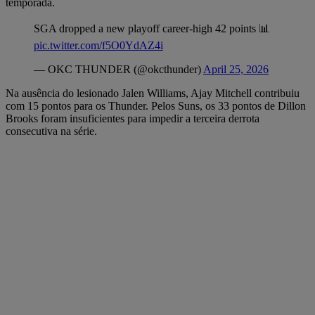
temporada.
SGA dropped a new playoff career-high 42 points 📊
pic.twitter.com/f5O0YdAZ4i
— OKC THUNDER (@okcthunder)
April 25, 2026
Na ausência do lesionado Jalen Williams, Ajay Mitchell contribuiu
com 15 pontos para os Thunder. Pelos Suns, os 33 pontos de Dillon
Brooks foram insuficientes para impedir a terceira derrota
consecutiva na série.