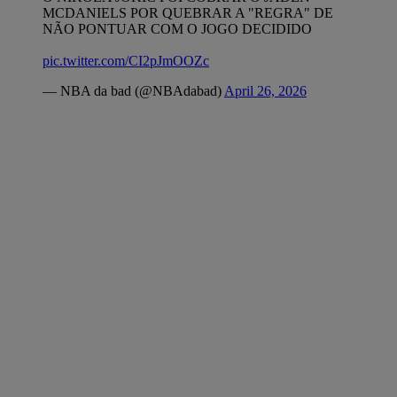
MCDANIELS POR QUEBRAR A "REGRA" DE
NÃO PONTUAR COM O JOGO DECIDIDO
pic.twitter.com/CI2pJmOOZc
— NBA da bad (@NBAdabad)
April 26, 2026