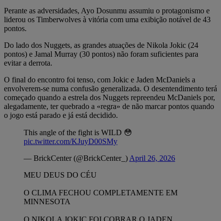
Perante as adversidades, Ayo Dosunmu assumiu o protagonismo e
liderou os Timberwolves à vitória com uma exibição notável de 43
pontos.
Do lado dos Nuggets, as grandes atuações de Nikola Jokic (24
pontos) e Jamal Murray (30 pontos) não foram suficientes para
evitar a derrota.
O final do encontro foi tenso, com Jokic e Jaden McDaniels a
envolverem-se numa confusão generalizada. O desentendimento terá
começado quando a estrela dos Nuggets repreendeu McDaniels por,
alegadamente, ter quebrado a «regra» de não marcar pontos quando
o jogo está parado e já está decidido.
This angle of the fight is WILD 😳
pic.twitter.com/KJuyD00SMy
— BrickCenter (@BrickCenter_)
April 26, 2026
MEU DEUS DO CÉU
O CLIMA FECHOU COMPLETAMENTE EM
MINNESOTA
O NIKOLA JOKIC FOI COBRAR O JADEN