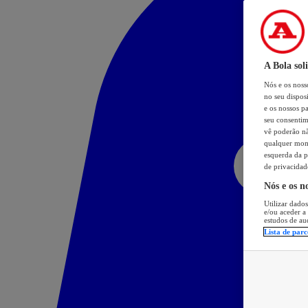
A Bola sol
Nós e os nos
no seu dispos
e os nossos pa
seu consentim
vê poderão não
qualquer mome
esquerda da p
de privacidad
Nós e os n
Utilizar dados
e/ou aceder a
estudos de au
Lista de parc