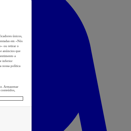
icadores únicos,
esentadas em «Nós
o» ou retirar o
s e anúncios que
sentimento a
e inferior
a nossa política
ção. Armazenar
 conteúdos,