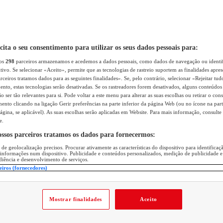
icita o seu consentimento para utilizar os seus dados pessoais para:
sos
298
parceiros armazenamos e acedemos a dados pessoais, como dados de navegação ou identif
itivo. Se selecionar «Aceito», permite que as tecnologias de rastreio suportem as finalidades apr
rceiros tratamos dados para as seguintes finalidades». Se, pelo contrário, selecionar «Rejeitar tud
ento, estas tecnologias serão desativadas. Se os rastreadores forem desativados, alguns conteúdo
 ser tão relevantes para si. Pode voltar a este menu para alterar as suas escolhas ou retirar o con
nto clicando na ligação Gerir preferências na parte inferior da página Web (ou no ícone na part
ágina, se aplicável). As suas escolhas serão aplicadas em Website. Para mais informação, consulte 
e.
ossos parceiros tratamos os dados para fornecermos:
 de geolocalização precisos. Procurar ativamente as características do dispositivo para identifica
 informações num dispositivo. Publicidade e conteúdos personalizados, medição de publicidade e
diência e desenvolvimento de serviços.
eiros (fornecedores)
Mostrar finalidades
Aceito