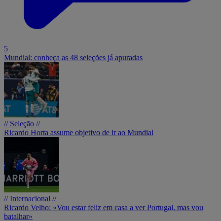
5
Mundial: conheça as 48 seleções já apuradas
// Seleção //
Ricardo Horta assume objetivo de ir ao Mundial
// Internacional //
Ricardo Velho: «Vou estar feliz em casa a ver Portugal, mas vou
batalhar»