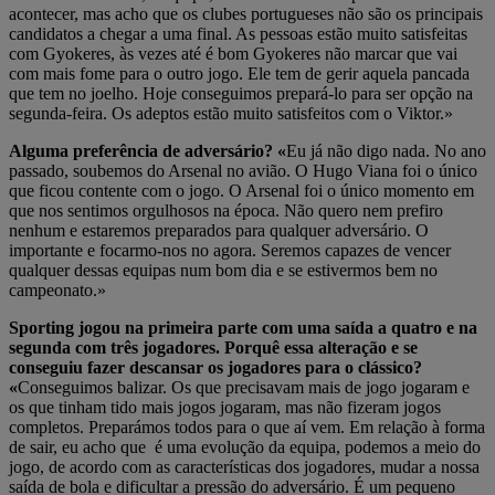
acontecer, mas acho que os clubes portugueses não são os principais
candidatos a chegar a uma final. As pessoas estão muito satisfeitas
com Gyokeres, às vezes até é bom Gyokeres não marcar que vai
com mais fome para o outro jogo. Ele tem de gerir aquela pancada
que tem no joelho. Hoje conseguimos prepará-lo para ser opção na
segunda-feira. Os adeptos estão muito satisfeitos com o Viktor.»
Alguma preferência de adversário? «
Eu já não digo nada. No ano
passado, soubemos do Arsenal no avião. O Hugo Viana foi o único
que ficou contente com o jogo. O Arsenal foi o único momento em
que nos sentimos orgulhosos na época. Não quero nem prefiro
nenhum e estaremos preparados para qualquer adversário. O
importante e focarmo-nos no agora. Seremos capazes de vencer
qualquer dessas equipas num bom dia e se estivermos bem no
campeonato.»
Sporting jogou na primeira parte com uma saída a quatro e na
segunda com três jogadores. Porquê essa alteração e se
conseguiu fazer descansar os jogadores para o clássico?
«
Conseguimos balizar. Os que precisavam mais de jogo jogaram e
os que tinham tido mais jogos jogaram, mas não fizeram jogos
completos. Preparámos todos para o que aí vem. Em relação à forma
de sair, eu acho que é uma evolução da equipa, podemos a meio do
jogo, de acordo com as características dos jogadores, mudar a nossa
saída de bola e dificultar a pressão do adversário. É um pequeno