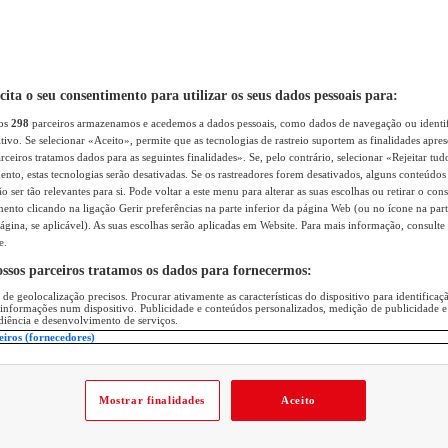
icita o seu consentimento para utilizar os seus dados pessoais para:
sos
298
parceiros armazenamos e acedemos a dados pessoais, como dados de navegação ou identif
itivo. Se selecionar «Aceito», permite que as tecnologias de rastreio suportem as finalidades apr
rceiros tratamos dados para as seguintes finalidades». Se, pelo contrário, selecionar «Rejeitar tud
ento, estas tecnologias serão desativadas. Se os rastreadores forem desativados, alguns conteúdo
 ser tão relevantes para si. Pode voltar a este menu para alterar as suas escolhas ou retirar o con
nto clicando na ligação Gerir preferências na parte inferior da página Web (ou no ícone na part
ágina, se aplicável). As suas escolhas serão aplicadas em Website. Para mais informação, consulte 
e.
ossos parceiros tratamos os dados para fornecermos:
 de geolocalização precisos. Procurar ativamente as características do dispositivo para identifica
 informações num dispositivo. Publicidade e conteúdos personalizados, medição de publicidade e
diência e desenvolvimento de serviços.
eiros (fornecedores)
Mostrar finalidades
Aceito