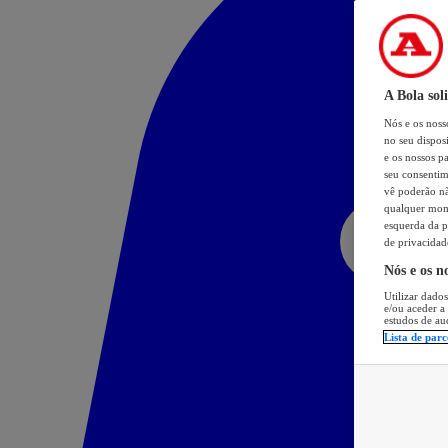
A Bola sol
Nós e os nos
no seu dispos
e os nossos pa
seu consentim
vê poderão não
qualquer mome
esquerda da p
de privacidad
Nós e os n
Utilizar dados
e/ou aceder a
estudos de au
Lista de parc