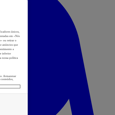
icadores únicos,
esentadas em «Nós
o» ou retirar o
s e anúncios que
sentimento a
e inferior
a nossa política
ção. Armazenar
 conteúdos,