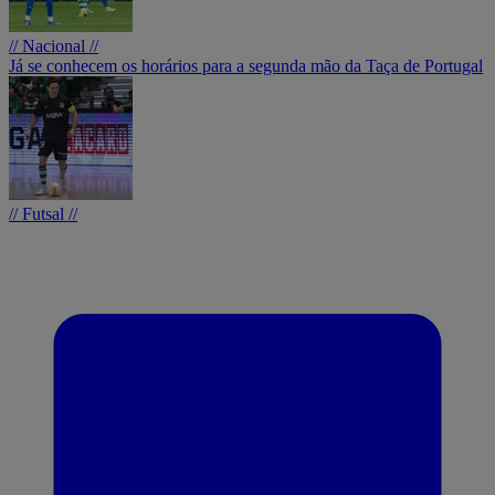
// Nacional //
Já se conhecem os horários para a segunda mão da Taça de Portugal
// Futsal //