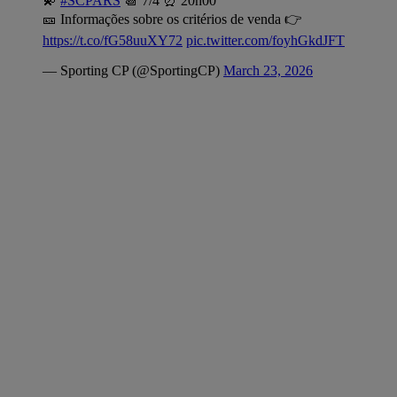
💫
#SCPARS
📆 7/4 ⏰ 20h00
🎫 Informações sobre os critérios de venda 👉
https://t.co/fG58uuXY72
pic.twitter.com/foyhGkdJFT
— Sporting CP (@SportingCP)
March 23, 2026