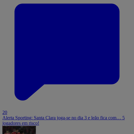
20
Alerta Sporting: Santa Clara joga-se no dia 3 e leão fica com… 5
jogadores em risco!