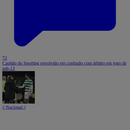
72
Capitão do Sporting envolvido em confusão com árbitro em jogo de
sub-13
// Nacional //