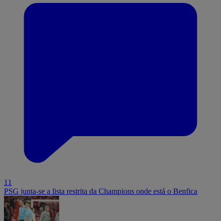
11
PSG junta-se a lista restrita da Champions onde está o Benfica