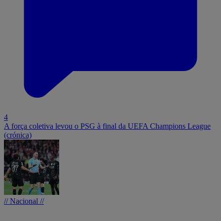
4
A força coletiva levou o PSG à final da UEFA Champions League
(crónica)
// Nacional //