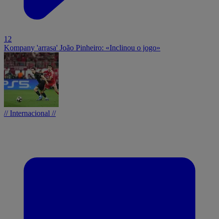
12
Kompany 'arrasa' João Pinheiro: «Inclinou o jogo»
// Internacional //