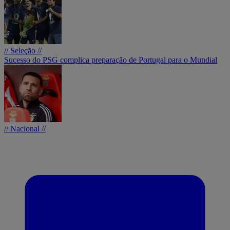
// Seleção //
Sucesso do PSG complica preparação de Portugal para o Mundial
// Nacional //