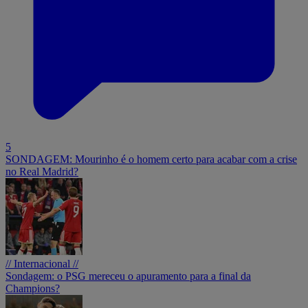
5
SONDAGEM: Mourinho é o homem certo para acabar com a crise
no Real Madrid?
// Internacional //
Sondagem: o PSG mereceu o apuramento para a final da
Champions?