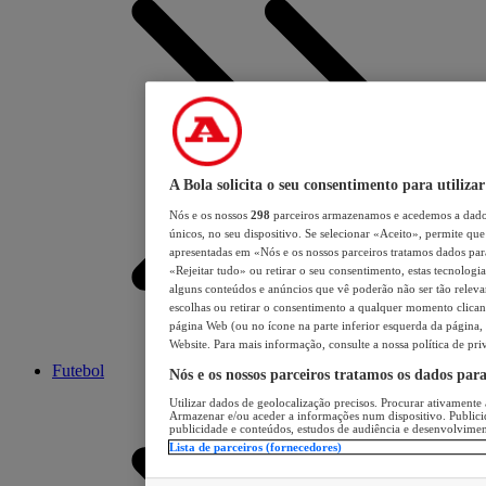
A Bola solicita o seu consentimento para utilizar
Nós e os nossos
298
parceiros armazenamos e acedemos a dados
únicos, no seu dispositivo. Se selecionar «Aceito», permite que 
apresentadas em «Nós e os nossos parceiros tratamos dados para 
«Rejeitar tudo» ou retirar o seu consentimento, estas tecnologia
alguns conteúdos e anúncios que vê poderão não ser tão relevant
escolhas ou retirar o consentimento a qualquer momento clicand
página Web (ou no ícone na parte inferior esquerda da página, s
Website. Para mais informação, consulte a nossa política de pri
Futebol
Nós e os nossos parceiros tratamos os dados par
Utilizar dados de geolocalização precisos. Procurar ativamente a
Armazenar e/ou aceder a informações num dispositivo. Publici
publicidade e conteúdos, estudos de audiência e desenvolvimen
Lista de parceiros (fornecedores)