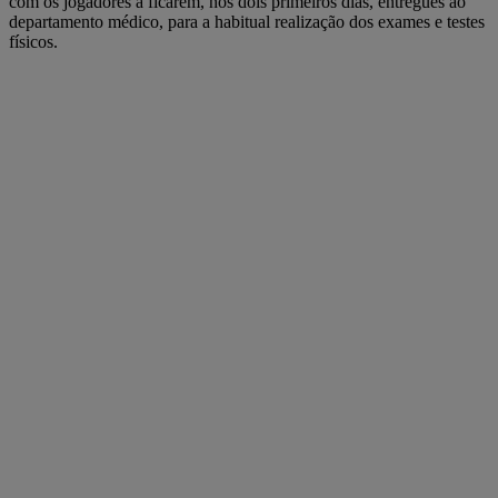
com os jogadores a ficarem, nos dois primeiros dias, entregues ao
departamento médico, para a habitual realização dos exames e testes
físicos.