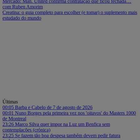
Mercado: Man. United confirma contratação que ficou fechada…
com Ruben Amorim
Creatina: o guia completo para escolher (e tomar) o suplemento mais
estudado do mundo
Últimas
00:05
Barba e Cabelo de 7 de agosto de 2026
00:01
Nuno Borges pela primeira vez nos 'oitavos' do Masters 1000
de Montreal
23:26
Marco Silva quer impor na Luz um Benfica sem
contemplações (crónica)
23:25
Se fazem tão boa despesa também devem pedir fatura