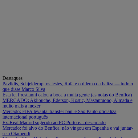
Destaques
Pavlidis, Schjelderup, os testes, Rafa e o dilema da baliza — tudo o
que disse Marco Silva
Esta lei Prestianni calou a boca a muita gente (as notas do Benfica)
MERCADO: Akliouche, Ederson, Kostic, Mastantuono, Almada e
muito mais a mexer
Mercado: FIFA levanta 'transfer ban' e São Paulo oficializa
internacional português
Ex-Real Madrid sugerido ao FC Porto e... descartado
Mercado: foi alvo do Benfica, não vingou em Espanha e vai juntar-
se a Otamendi