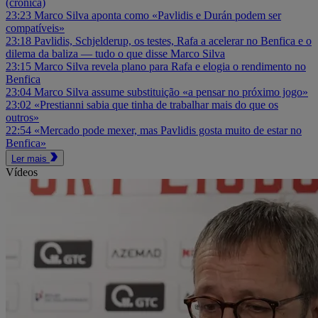
(crónica)
23:23
Marco Silva aponta como «Pavlidis e Durán podem ser
compatíveis»
23:18
Pavlidis, Schjelderup, os testes, Rafa a acelerar no Benfica e o
dilema da baliza — tudo o que disse Marco Silva
23:15
Marco Silva revela plano para Rafa e elogia o rendimento no
Benfica
23:04
Marco Silva assume substituição «a pensar no próximo jogo»
23:02
«Prestianni sabia que tinha de trabalhar mais do que os
outros»
22:54
«Mercado pode mexer, mas Pavlidis gosta muito de estar no
Benfica»
Ler mais
Vídeos