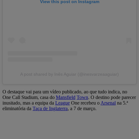
View this post on Instagram
A post shared by Inês Aguiar (@inesvarzeaaguiar)
O destaque vai para um vídeo publicado, ao que tudo indica, no
One Call Stadium, casa do
Mansfield
Town
. O destino pode parecer
inusitado, mas a equipa da
League
One recebeu o
Arsenal
na 5.ª
eliminatória da
Taça de Inglaterra
, a 7 de março.