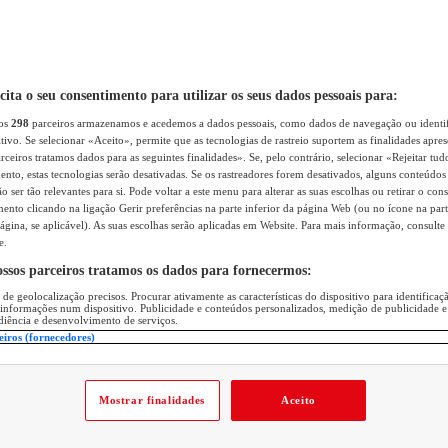
icita o seu consentimento para utilizar os seus dados pessoais para:
sos
298
parceiros armazenamos e acedemos a dados pessoais, como dados de navegação ou identif
itivo. Se selecionar «Aceito», permite que as tecnologias de rastreio suportem as finalidades apr
rceiros tratamos dados para as seguintes finalidades». Se, pelo contrário, selecionar «Rejeitar tud
ento, estas tecnologias serão desativadas. Se os rastreadores forem desativados, alguns conteúdo
 ser tão relevantes para si. Pode voltar a este menu para alterar as suas escolhas ou retirar o con
nto clicando na ligação Gerir preferências na parte inferior da página Web (ou no ícone na part
ágina, se aplicável). As suas escolhas serão aplicadas em Website. Para mais informação, consulte 
e.
ossos parceiros tratamos os dados para fornecermos:
 de geolocalização precisos. Procurar ativamente as características do dispositivo para identifica
 informações num dispositivo. Publicidade e conteúdos personalizados, medição de publicidade e
diência e desenvolvimento de serviços.
eiros (fornecedores)
Mostrar finalidades
Aceito