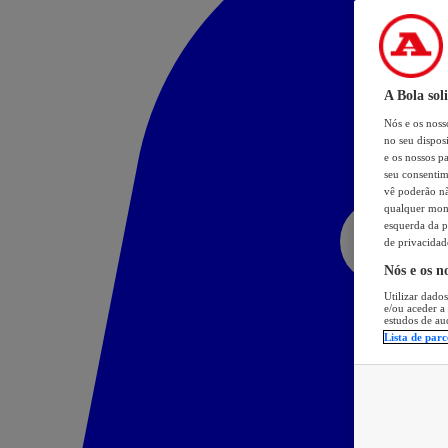
A Bola sol
Nós e os nos
no seu dispos
e os nossos pa
seu consentim
vê poderão não
qualquer mome
esquerda da p
de privacidad
Nós e os n
Utilizar dados
e/ou aceder a
estudos de au
Lista de parc