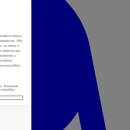
icadores únicos,
esentadas em «Nós
o» ou retirar o
s e anúncios que
sentimento a
e inferior
a nossa política
ção. Armazenar
 conteúdos,