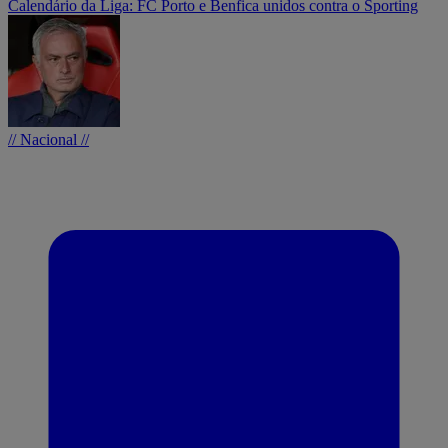
Calendário da Liga: FC Porto e Benfica unidos contra o Sporting
// Nacional //