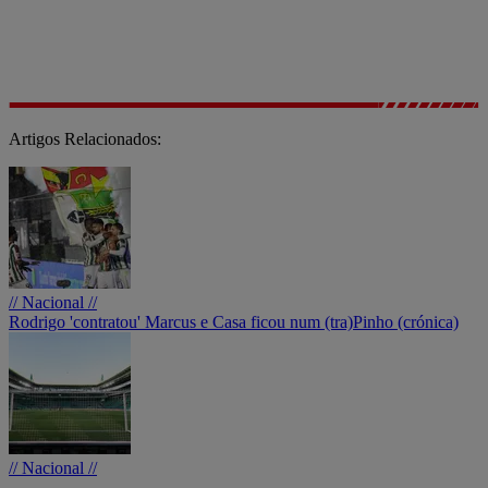
Artigos Relacionados:
// Nacional //
Rodrigo 'contratou' Marcus e Casa ficou num (tra)Pinho (crónica)
// Nacional //