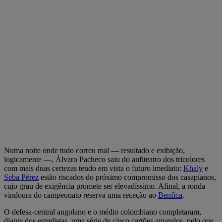
Numa noite onde tudo correu mal — resultado e exibição,
logicamente —, Álvaro Pacheco saiu do anfiteatro dos tricolores
com mais duas certezas tendo em vista o futuro imediato:
Khaly
e
Seba Pérez
estão riscados do próximo compromisso dos casapianos,
cujo grau de exigência promete ser elevadíssimo. Afinal, a ronda
vindoura do campeonato reserva uma receção ao
Benfica
.
O defesa-central angolano e o médio colombiano completaram,
diante dos estrelistas, uma série de cinco cartões amarelos, pelo que