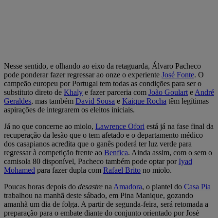
Nesse sentido, e olhando ao eixo da retaguarda, Álvaro Pacheco
pode ponderar fazer regressar ao onze o experiente
José Fonte
. O
campeão europeu por Portugal tem todas as condições para ser o
substituto direto de
Khaly
e fazer parceria com
João Goulart
e
André
Geraldes
, mas também
David Sousa
e
Kaique Rocha
têm legítimas
aspirações de integrarem os eleitos iniciais.
Já no que concerne ao miolo,
Lawrence Ofori
está já na fase final da
recuperação da lesão que o tem afetado e o departamento médico
dos casapianos acredita que o ganês poderá ter luz verde para
regressar à competição frente ao
Benfica
. Ainda assim, com o sem o
camisola 80 disponível, Pacheco também pode optar por
Iyad
Mohamed
para fazer dupla com
Rafael Brito
no miolo.
Poucas horas depois do
desastre
na
Amadora
, o plantel do
Casa Pia
trabalhou na manhã deste sábado, em Pina Manique, gozando
amanhã um dia de folga. A partir de segunda-feira, será retomada a
preparação para o embate diante do conjunto orientado por José