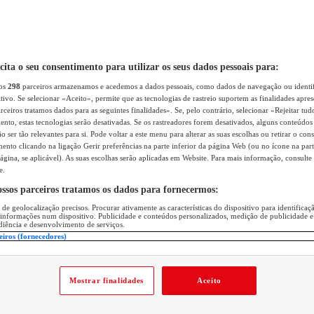
icita o seu consentimento para utilizar os seus dados pessoais para:
sos
298
parceiros armazenamos e acedemos a dados pessoais, como dados de navegação ou identif
itivo. Se selecionar «Aceito», permite que as tecnologias de rastreio suportem as finalidades apr
rceiros tratamos dados para as seguintes finalidades». Se, pelo contrário, selecionar «Rejeitar tud
ento, estas tecnologias serão desativadas. Se os rastreadores forem desativados, alguns conteúdo
 ser tão relevantes para si. Pode voltar a este menu para alterar as suas escolhas ou retirar o con
nto clicando na ligação Gerir preferências na parte inferior da página Web (ou no ícone na part
ágina, se aplicável). As suas escolhas serão aplicadas em Website. Para mais informação, consulte 
e.
ossos parceiros tratamos os dados para fornecermos:
 de geolocalização precisos. Procurar ativamente as características do dispositivo para identifica
 informações num dispositivo. Publicidade e conteúdos personalizados, medição de publicidade e
diência e desenvolvimento de serviços.
eiros (fornecedores)
Mostrar finalidades
Aceito