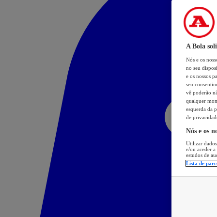
A Bola sol
Nós e os nos
no seu dispos
e os nossos pa
seu consentim
vê poderão não
qualquer mome
esquerda da p
de privacidad
Nós e os n
Utilizar dados
e/ou aceder a
estudos de au
Lista de parc