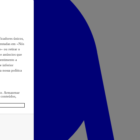
icadores únicos,
esentadas em «Nós
o» ou retirar o
s e anúncios que
sentimento a
e inferior
a nossa política
ção. Armazenar
 conteúdos,