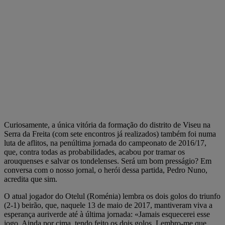
Curiosamente, a única vitória da formação do distrito de Viseu na
Serra da Freita (com sete encontros já realizados) também foi numa
luta de aflitos, na penúltima jornada do campeonato de 2016/17,
que, contra todas as probabilidades, acabou por tramar os
arouquenses e salvar os tondelenses. Será um bom presságio? Em
conversa com o nosso jornal, o herói dessa partida, Pedro Nuno,
acredita que sim.
O atual jogador do Otelul (Roménia) lembra os dois golos do triunfo
(2-1) beirão, que, naquele 13 de maio de 2017, mantiveram viva a
esperança auriverde até à última jornada: «Jamais esquecerei esse
jogo. Ainda por cima, tendo feito os dois golos. Lembro-me que,