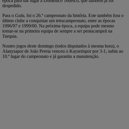
época para dar lugar a Domenico Tedesco, que também já foi
despedido.
Para o
Gala
, foi o 26.º campeonato da história. Este também fora o
último clube a conquistar um tetracampeonato, entre as épocas
1996/97 e 1999/00. Na próxima época, a equipa pode mesmo
tornar-se na primeira equipa de sempre a ser pentacampeã na
Turquia.
Noutro jogos deste domingo (todos disputados à mesma hora), o
Alanysapor de João Pereia venceu o Kayserispor por 3-1, subiu ao
10.º lugar do campeonato e já garantiu a manutenção.