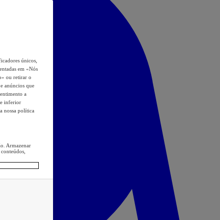
icadores únicos,
esentadas em «Nós
o» ou retirar o
s e anúncios que
sentimento a
e inferior
a nossa política
ção. Armazenar
 conteúdos,