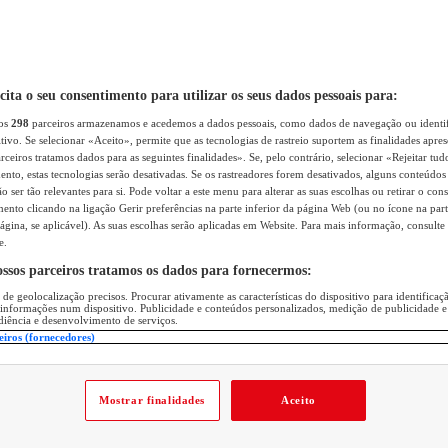
icita o seu consentimento para utilizar os seus dados pessoais para:
sos
298
parceiros armazenamos e acedemos a dados pessoais, como dados de navegação ou identif
itivo. Se selecionar «Aceito», permite que as tecnologias de rastreio suportem as finalidades apr
rceiros tratamos dados para as seguintes finalidades». Se, pelo contrário, selecionar «Rejeitar tud
ento, estas tecnologias serão desativadas. Se os rastreadores forem desativados, alguns conteúdo
 ser tão relevantes para si. Pode voltar a este menu para alterar as suas escolhas ou retirar o con
nto clicando na ligação Gerir preferências na parte inferior da página Web (ou no ícone na part
ágina, se aplicável). As suas escolhas serão aplicadas em Website. Para mais informação, consulte 
e.
ossos parceiros tratamos os dados para fornecermos:
 de geolocalização precisos. Procurar ativamente as características do dispositivo para identifica
 informações num dispositivo. Publicidade e conteúdos personalizados, medição de publicidade e
diência e desenvolvimento de serviços.
eiros (fornecedores)
Mostrar finalidades
Aceito