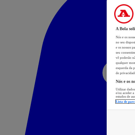
A Bola sol
Nós e os nos
no seu dispos
e os nossos pa
seu consentim
vê poderão não
qualquer mome
esquerda da p
de privacidad
Nós e os n
Utilizar dados
e/ou aceder a
estudos de au
Lista de parc