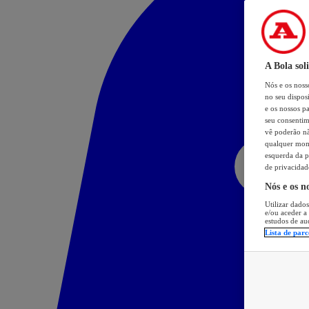
A Bola sol
Nós e os nos
no seu dispos
e os nossos pa
seu consentim
vê poderão não
qualquer mome
esquerda da p
de privacidad
Nós e os n
Utilizar dados
e/ou aceder a
estudos de au
Lista de parc