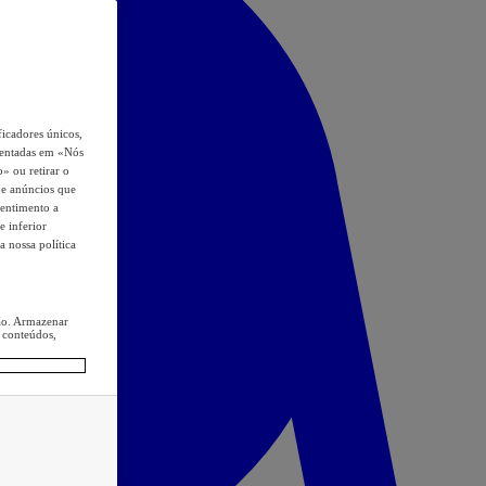
icadores únicos,
esentadas em «Nós
o» ou retirar o
s e anúncios que
sentimento a
e inferior
a nossa política
ção. Armazenar
 conteúdos,