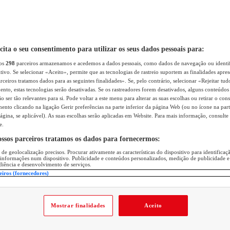
icita o seu consentimento para utilizar os seus dados pessoais para:
sos
298
parceiros armazenamos e acedemos a dados pessoais, como dados de navegação ou identif
itivo. Se selecionar «Aceito», permite que as tecnologias de rastreio suportem as finalidades apr
rceiros tratamos dados para as seguintes finalidades». Se, pelo contrário, selecionar «Rejeitar tud
ento, estas tecnologias serão desativadas. Se os rastreadores forem desativados, alguns conteúdo
 ser tão relevantes para si. Pode voltar a este menu para alterar as suas escolhas ou retirar o con
nto clicando na ligação Gerir preferências na parte inferior da página Web (ou no ícone na part
ágina, se aplicável). As suas escolhas serão aplicadas em Website. Para mais informação, consulte 
e.
ossos parceiros tratamos os dados para fornecermos:
 de geolocalização precisos. Procurar ativamente as características do dispositivo para identifica
 informações num dispositivo. Publicidade e conteúdos personalizados, medição de publicidade e
diência e desenvolvimento de serviços.
eiros (fornecedores)
Mostrar finalidades
Aceito