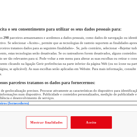
icita o seu consentimento para utilizar os seus dados pessoais para:
sos
298
parceiros armazenamos e acedemos a dados pessoais, como dados de navegação ou identif
itivo. Se selecionar «Aceito», permite que as tecnologias de rastreio suportem as finalidades apr
rceiros tratamos dados para as seguintes finalidades». Se, pelo contrário, selecionar «Rejeitar tud
ento, estas tecnologias serão desativadas. Se os rastreadores forem desativados, alguns conteúdo
 ser tão relevantes para si. Pode voltar a este menu para alterar as suas escolhas ou retirar o con
nto clicando na ligação Gerir preferências na parte inferior da página Web (ou no ícone na part
ágina, se aplicável). As suas escolhas serão aplicadas em Website. Para mais informação, consulte 
e.
ossos parceiros tratamos os dados para fornecermos:
 de geolocalização precisos. Procurar ativamente as características do dispositivo para identifica
 informações num dispositivo. Publicidade e conteúdos personalizados, medição de publicidade e
diência e desenvolvimento de serviços.
eiros (fornecedores)
Mostrar finalidades
Aceito