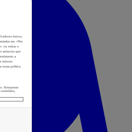
icadores únicos,
esentadas em «Nós
o» ou retirar o
s e anúncios que
sentimento a
e inferior
a nossa política
ção. Armazenar
 conteúdos,