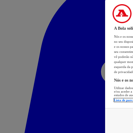
A Bola sol
Nós e os nos
no seu dispos
e os nossos pa
seu consentim
vê poderão não
qualquer mome
esquerda da p
de privacidad
Nós e os n
Utilizar dados
e/ou aceder a
estudos de au
Lista de parc