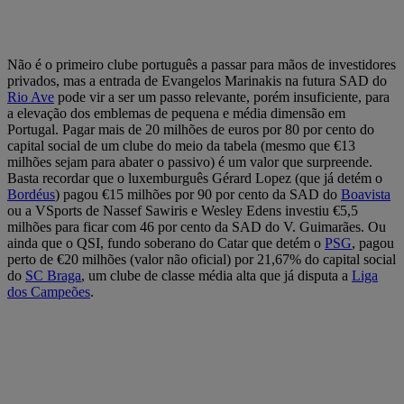
Não é o primeiro clube português a passar para mãos de investidores
privados, mas a entrada de Evangelos Marinakis na futura SAD do
Rio Ave
pode vir a ser um passo relevante, porém insuficiente, para
a elevação dos emblemas de pequena e média dimensão em
Portugal. Pagar mais de 20 milhões de euros por 80 por cento do
capital social de um clube do meio da tabela (mesmo que €13
milhões sejam para abater o passivo) é um valor que surpreende.
Basta recordar que o luxemburguês Gérard Lopez (que já detém o
Bordéus
) pagou €15 milhões por 90 por cento da SAD do
Boavista
ou a VSports de Nassef Sawiris e Wesley Edens investiu €5,5
milhões para ficar com 46 por cento da SAD do V. Guimarães. Ou
ainda que o QSI, fundo soberano do Catar que detém o
PSG
, pagou
perto de €20 milhões (valor não oficial) por 21,67% do capital social
do
SC Braga
, um clube de classe média alta que já disputa a
Liga
dos Campeões
.