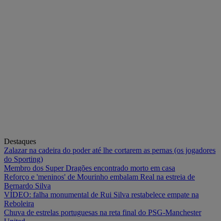
Destaques
Zalazar na cadeira do poder até lhe cortarem as pernas (os jogadores
do Sporting)
Membro dos Super Dragões encontrado morto em casa
Reforço e 'meninos' de Mourinho embalam Real na estreia de
Bernardo Silva
VÍDEO: falha monumental de Rui Silva restabelece empate na
Reboleira
Chuva de estrelas portuguesas na reta final do PSG-Manchester