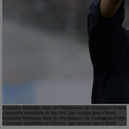
Evangelos Marinakis, dono do Olympiakos e do Nottingham Forest,
e investidor maioritário do Rio Ave, quer avançar para o Brasil
Evangelos Marinakis, dono do Olympiakos e do Nottingham Forest,
e investidor maioritário do Rio Ave, quer avançar para o Brasil