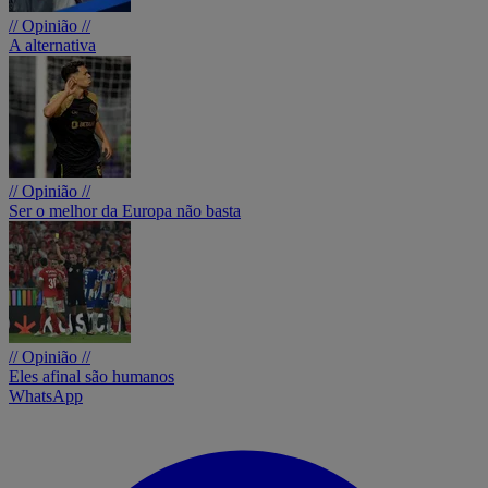
// Opinião //
A alternativa
// Opinião //
Ser o melhor da Europa não basta
// Opinião //
Eles afinal são humanos
WhatsApp