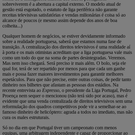
sobreviverem é a abertura a capital externo. O modelo atual de
gestão está esgotado, o estatuto de liga periférica não garante
receitas televisivas satisfatórias e vendas milionárias é coisa só ao
alcance de poucos (e mesmo assim depende dos anos de boa
colheita...)
Qualquer homem de negócios, se estiver devidamente informado
sobre a realidade portuguesa, saberá que estamos numa fase de
transição. A centralização dos direitos televisivos é uma realidade aí
à porta e os mais otimistas acreditam que a liga portuguesa vale mais
como um todo do que na soma de partes desintegradas. Veremos.
Mas nem isso chegará. Será preciso ir mais além. O bolo, seja ele
qual for, terá de ser repartido por menos para que cada um ganhe
mais e possa fazer maiores investimentos para garantir melhores
espetáculos. Para que não precise, entre outras coisas, de pedir tanto
dinheiro nos bilhetes que afastam as pessoas dos estádios. Na
recente entrevista ao
Expresso
, o presidente da Liga Portugal, Pedro
Proença nem sequer o mencionou (não terá sido por acaso), mas é
evidente que uma venda centralizada de direitos televisivos sem uma
reformulação dos quadros competitivos pode vir a semelhar-se ao
famoso dinheiro de helicóptero: agrada a todos no imediato, mas não
cura os males estruturais.
Só no dia em que Portugal tiver um campeonato com menos
equipas, uma arbitragem independente e capaz de proporcionar ao