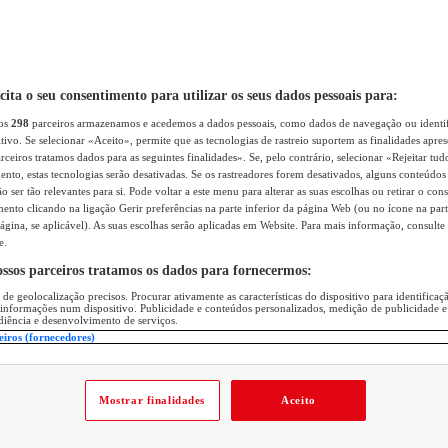
icita o seu consentimento para utilizar os seus dados pessoais para:
sos
298
parceiros armazenamos e acedemos a dados pessoais, como dados de navegação ou identif
itivo. Se selecionar «Aceito», permite que as tecnologias de rastreio suportem as finalidades apr
rceiros tratamos dados para as seguintes finalidades». Se, pelo contrário, selecionar «Rejeitar tud
ento, estas tecnologias serão desativadas. Se os rastreadores forem desativados, alguns conteúdo
 ser tão relevantes para si. Pode voltar a este menu para alterar as suas escolhas ou retirar o con
nto clicando na ligação Gerir preferências na parte inferior da página Web (ou no ícone na part
ágina, se aplicável). As suas escolhas serão aplicadas em Website. Para mais informação, consulte 
e.
ossos parceiros tratamos os dados para fornecermos:
 de geolocalização precisos. Procurar ativamente as características do dispositivo para identifica
 informações num dispositivo. Publicidade e conteúdos personalizados, medição de publicidade e
diência e desenvolvimento de serviços.
eiros (fornecedores)
Mostrar finalidades
Aceito