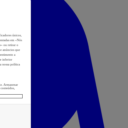
icadores únicos,
esentadas em «Nós
o» ou retirar o
s e anúncios que
sentimento a
e inferior
a nossa política
ção. Armazenar
 conteúdos,