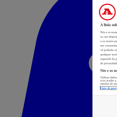
A Bola sol
Nós e os nos
no seu dispos
e os nossos pa
seu consentim
vê poderão não
qualquer mome
esquerda da p
de privacidad
Nós e os n
Utilizar dados
e/ou aceder a
estudos de au
Lista de parc