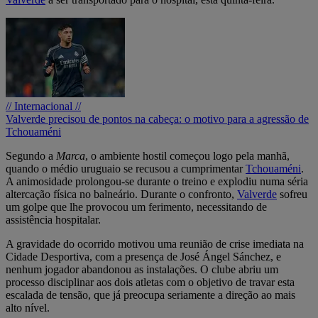
// Internacional //
Valverde precisou de pontos na cabeça: o motivo para a agressão de
Tchouaméni
Segundo a
Marca
, o ambiente hostil começou logo pela manhã,
quando o médio uruguaio se recusou a cumprimentar
Tchouaméni
.
A animosidade prolongou-se durante o treino e explodiu numa séria
altercação física no balneário. Durante o confronto,
Valverde
sofreu
um golpe que lhe provocou um ferimento, necessitando de
assistência hospitalar.
A gravidade do ocorrido motivou uma reunião de crise imediata na
Cidade Desportiva, com a presença de José Ángel Sánchez, e
nenhum jogador abandonou as instalações. O clube abriu um
processo disciplinar aos dois atletas com o objetivo de travar esta
escalada de tensão, que já preocupa seriamente a direção ao mais
alto nível.