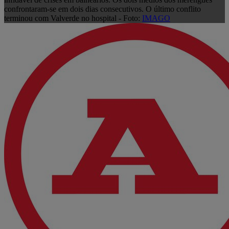
confrontaram-se em dois dias consecutivos. O último conflito
terminou com Valverde no hospital - Foto:
IMAGO