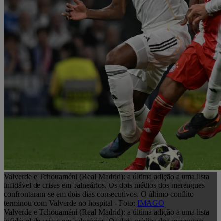
Valverde e Tchouaméni (Real Madrid): a última adição a uma lista
infidável de crises em balneários. Os dois médios dos merengues
confrontaram-se em dois dias consecutivos. O último conflito
terminou com Valverde no hospital - Foto:
IMAGO
Valverde e Tchouaméni (Real Madrid): a última adição a uma lista
infidável de crises em balneários. Os dois médios dos merengues