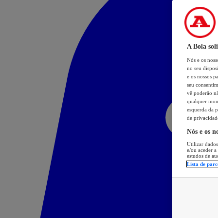
A Bola sol
Nós e os nos
no seu dispos
e os nossos pa
seu consentim
vê poderão não
qualquer mome
esquerda da p
de privacidad
Nós e os n
Utilizar dados
e/ou aceder a
estudos de au
Lista de parc