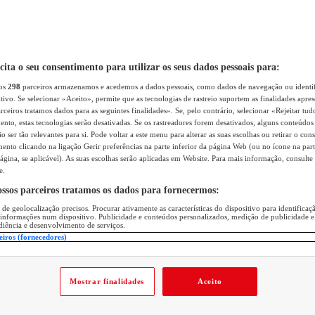
icita o seu consentimento para utilizar os seus dados pessoais para:
sos
298
parceiros armazenamos e acedemos a dados pessoais, como dados de navegação ou identif
itivo. Se selecionar «Aceito», permite que as tecnologias de rastreio suportem as finalidades apr
rceiros tratamos dados para as seguintes finalidades». Se, pelo contrário, selecionar «Rejeitar tud
ento, estas tecnologias serão desativadas. Se os rastreadores forem desativados, alguns conteúdo
 ser tão relevantes para si. Pode voltar a este menu para alterar as suas escolhas ou retirar o con
nto clicando na ligação Gerir preferências na parte inferior da página Web (ou no ícone na part
ágina, se aplicável). As suas escolhas serão aplicadas em Website. Para mais informação, consulte 
e.
ossos parceiros tratamos os dados para fornecermos:
 de geolocalização precisos. Procurar ativamente as características do dispositivo para identifica
 informações num dispositivo. Publicidade e conteúdos personalizados, medição de publicidade e
diência e desenvolvimento de serviços.
eiros (fornecedores)
Mostrar finalidades
Aceito