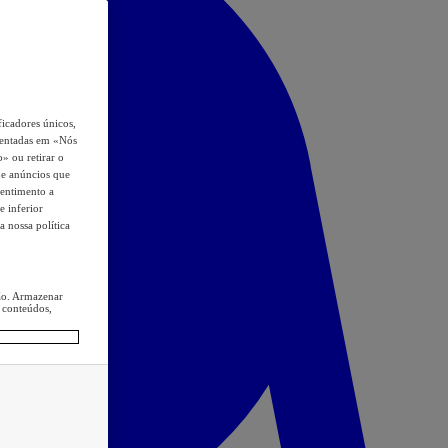
icadores únicos,
esentadas em «Nós
o» ou retirar o
s e anúncios que
sentimento a
e inferior
a nossa política
ção. Armazenar
 conteúdos,