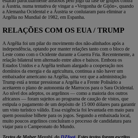
estarão particularmente ansiosos pelo jogo da fase de grupos contra
a Áustria, numa tentativa de vingar a «Vergonha de Gijón», quando
a Alemanha Ocidental e a Áustria se conluiaram para eliminar a
Argélia no Mundial de 1982, em Espanha.
RELAÇÕES COM OS EUA / TRUMP
A Argélia foi um pilar do movimento dos não-alinhados após a
independência, optando por manter relações tanto com o bloco de
Leste como com o Ocidente durante a Guerra Fria. Recentemente, a
relação bilateral tem alternado entre altos e baixos. Embora os
Estados Unidos e a Argélia tenham alargado a cooperação nos
domínios da energia e da agricultura, continua a não haver um
embaixador americano na Argélia, uma vez que a administração
Trump está a tentar pressionar a Argélia e a Frente Polisário a
aceitarem o plano de autonomia de Marrocos para o Sara Ocidental.
Ao nível dos adeptos, os argelinos — como a maioria dos outros
africanos — foram sujeitos ao programa de caução de vistos, que
estipula o pagamento de um depósito de 15 000 dólares para garantir
um visto turístico válido. Essa exigência foi levantada em maio para
quem possuísse bilhete para os jogos. Segundo a embaixada local,
muito poucos argelinos concluíram o processo de candidatura para
viajar para o Campeonato do Mundo.
Textos
de Maher
Mezahi, do
DZfoot.
Estes textos foram escritos