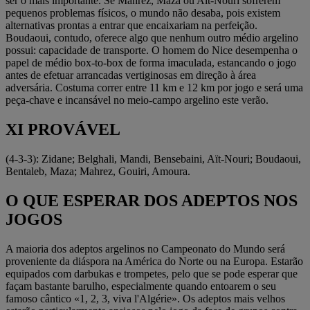
ser o mais importante. Se Mahrez, Maza ou Aït-Nouri sofrerem
pequenos problemas físicos, o mundo não desaba, pois existem
alternativas prontas a entrar que encaixariam na perfeição.
Boudaoui, contudo, oferece algo que nenhum outro médio argelino
possui: capacidade de transporte. O homem do Nice desempenha o
papel de médio box-to-box de forma imaculada, estancando o jogo
antes de efetuar arrancadas vertiginosas em direção à área
adversária. Costuma correr entre 11 km e 12 km por jogo e será uma
peça-chave e incansável no meio-campo argelino este verão.
XI PROVÁVEL
(4-3-3): Zidane; Belghali, Mandi, Bensebaini, Aït-Nouri; Boudaoui,
Bentaleb, Maza; Mahrez, Gouiri, Amoura.
O QUE ESPERAR DOS ADEPTOS NOS
JOGOS
A maioria dos adeptos argelinos no Campeonato do Mundo será
proveniente da diáspora na América do Norte ou na Europa. Estarão
equipados com darbukas e trompetes, pelo que se pode esperar que
façam bastante barulho, especialmente quando entoarem o seu
famoso cântico «1, 2, 3, viva l'Algérie». Os adeptos mais velhos