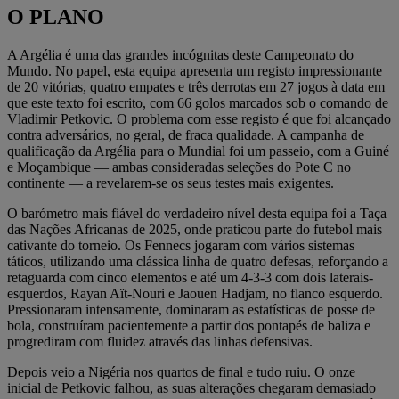
O PLANO
A Argélia é uma das grandes incógnitas deste Campeonato do
Mundo. No papel, esta equipa apresenta um registo impressionante
de 20 vitórias, quatro empates e três derrotas em 27 jogos à data em
que este texto foi escrito, com 66 golos marcados sob o comando de
Vladimir Petkovic. O problema com esse registo é que foi alcançado
contra adversários, no geral, de fraca qualidade. A campanha de
qualificação da Argélia para o Mundial foi um passeio, com a Guiné
e Moçambique — ambas consideradas seleções do Pote C no
continente — a revelarem-se os seus testes mais exigentes.
O barómetro mais fiável do verdadeiro nível desta equipa foi a Taça
das Nações Africanas de 2025, onde praticou parte do futebol mais
cativante do torneio. Os Fennecs jogaram com vários sistemas
táticos, utilizando uma clássica linha de quatro defesas, reforçando a
retaguarda com cinco elementos e até um 4-3-3 com dois laterais-
esquerdos, Rayan Aït-Nouri e Jaouen Hadjam, no flanco esquerdo.
Pressionaram intensamente, dominaram as estatísticas de posse de
bola, construíram pacientemente a partir dos pontapés de baliza e
progrediram com fluidez através das linhas defensivas.
Depois veio a Nigéria nos quartos de final e tudo ruiu. O onze
inicial de Petkovic falhou, as suas alterações chegaram demasiado