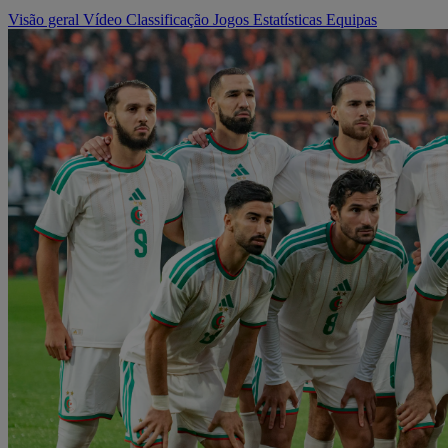
Visão geral
Vídeo
Classificação
Jogos
Estatísticas
Equipas