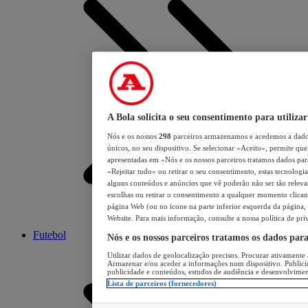
A Bola solicita o seu consentimento para utilizar
Nós e os nossos
298
parceiros armazenamos e acedemos a dados
únicos, no seu dispositivo. Se selecionar «Aceito», permite que 
apresentadas em «Nós e os nossos parceiros tratamos dados para 
«Rejeitar tudo» ou retirar o seu consentimento, estas tecnologia
alguns conteúdos e anúncios que vê poderão não ser tão relevant
escolhas ou retirar o consentimento a qualquer momento clicand
página Web (ou no ícone na parte inferior esquerda da página, s
Website. Para mais informação, consulte a nossa política de pri
Futebol
Nós e os nossos parceiros tratamos os dados par
Utilizar dados de geolocalização precisos. Procurar ativamente a
Armazenar e/ou aceder a informações num dispositivo. Publici
publicidade e conteúdos, estudos de audiência e desenvolvimen
Lista de parceiros (fornecedores)