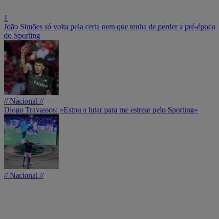
1
João Simões só volta pela certa nem que tenha de perder a pré-época
do Sporting
// Nacional //
Diogo Travassos: «Estou a lutar para me estrear pelo Sporting»
// Nacional //