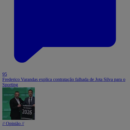
95
Frederico Varandas explica contratação falhada de Jota Silva para o
Sporting
// Opinião //