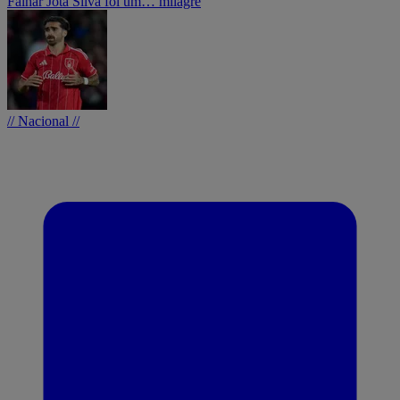
Falhar Jota Silva foi um… milagre
// Nacional //