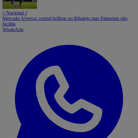
// Nacional //
Mercado Alverca: central brilhou no Ribatejo mas Palmeiras não
facilita
WhatsApp