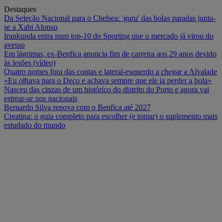
Destaques
Da Seleção Nacional para o Chelsea: 'guru' das bolas paradas junta-
se a Xabi Alonso
Irankunda entra num top-10 do Sporting que o mercado já virou do
avesso
Em lágrimas, ex-Benfica anuncia fim de carreira aos 29 anos devido
às lesões (vídeo)
Quatro nomes fora das contas e lateral-esquerdo a chegar a Alvalade
«Eu olhava para o Deco e achava sempre que ele ia perder a bola»
Nasceu das cinzas de um histórico do distrito do Porto e agora vai
estrear-se nos nacionais
Bernardo Silva renova com o Benfica até 2027
Creatina: o guia completo para escolher (e tomar) o suplemento mais
estudado do mundo