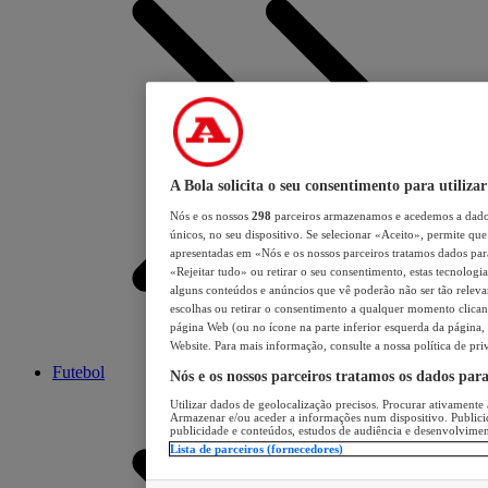
A Bola solicita o seu consentimento para utilizar
Nós e os nossos
298
parceiros armazenamos e acedemos a dados
únicos, no seu dispositivo. Se selecionar «Aceito», permite que 
apresentadas em «Nós e os nossos parceiros tratamos dados para 
«Rejeitar tudo» ou retirar o seu consentimento, estas tecnologia
alguns conteúdos e anúncios que vê poderão não ser tão relevant
escolhas ou retirar o consentimento a qualquer momento clicand
página Web (ou no ícone na parte inferior esquerda da página, s
Website. Para mais informação, consulte a nossa política de pri
Futebol
Nós e os nossos parceiros tratamos os dados par
Utilizar dados de geolocalização precisos. Procurar ativamente a
Armazenar e/ou aceder a informações num dispositivo. Publici
publicidade e conteúdos, estudos de audiência e desenvolvimen
Lista de parceiros (fornecedores)