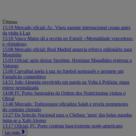
Últimas
15:19
Mercado oficial: Ac. Viseu garante internacional croata antes
da visita à Luz
15:10
Vasco Matos dá a receita no Estoril: «Mentalidade vencedora»
e «fortaleza»
15:08
Mercado oficial: Real Madrid anuncia reforço milionário para
Mourinho
15:03
Oficial: após deixar Sporting, Henrique Magalhães regressa a
Valongo
15:00
Carvalhal apela à paz no futebol português e promete um
Famalicão competitivo
14:51
João Almeida envolvido em queda na Volta à Polónia: etapa
esteve neutralizada
14:08
FC Porto: bastonária da Ordem dos Nutricionista visitou o
Olival
13:40
Mercado: Trabzonspor oficializa Salah e revela pormenores
do contrato chorudo
13:27
Da Seleção Nacional para o Chelsea: 'guru' das bolas paradas
junta-se a Xabi Alonso
13:17
Oficial: FC Porto contrata base/extremo norte-americano
Ler mais