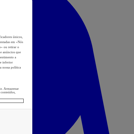
icadores únicos,
esentadas em «Nós
o» ou retirar o
s e anúncios que
sentimento a
e inferior
a nossa política
ção. Armazenar
 conteúdos,