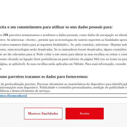
icita o seu consentimento para utilizar os seus dados pessoais para:
sos
298
parceiros armazenamos e acedemos a dados pessoais, como dados de navegação ou identif
itivo. Se selecionar «Aceito», permite que as tecnologias de rastreio suportem as finalidades apr
rceiros tratamos dados para as seguintes finalidades». Se, pelo contrário, selecionar «Rejeitar tud
ento, estas tecnologias serão desativadas. Se os rastreadores forem desativados, alguns conteúdo
 ser tão relevantes para si. Pode voltar a este menu para alterar as suas escolhas ou retirar o con
nto clicando na ligação Gerir preferências na parte inferior da página Web (ou no ícone na part
ágina, se aplicável). As suas escolhas serão aplicadas em Website. Para mais informação, consulte 
e.
ossos parceiros tratamos os dados para fornecermos:
 de geolocalização precisos. Procurar ativamente as características do dispositivo para identifica
 informações num dispositivo. Publicidade e conteúdos personalizados, medição de publicidade e
diência e desenvolvimento de serviços.
eiros (fornecedores)
Mostrar finalidades
Aceito