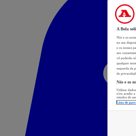
A Bola sol
Nós e os nos
no seu dispos
e os nossos pa
seu consentim
vê poderão não
qualquer mome
esquerda da p
de privacidad
Nós e os n
Utilizar dados
e/ou aceder a
estudos de au
Lista de parc