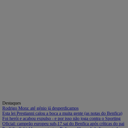
Destaques
Rodrigo Mora: até génio já desperdiçamos
Esta lei Prestianni calou a boca a muita gente (as notas do Benfica)
Foi herói e acabou expulso - e por isso não joga contra o Sporting
Oficial: campeão europeu sub-17 sai do Benfica após críticas do pai