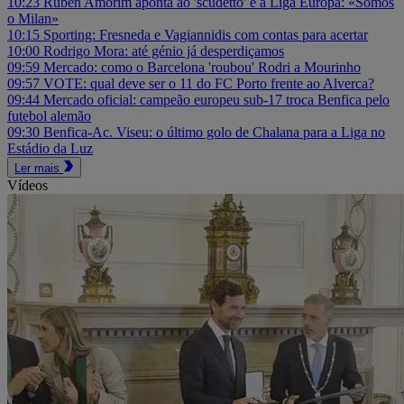
10:23
Ruben Amorim aponta ao 'scudetto' e à Liga Europa: «Somos
o Milan»
10:15
Sporting: Fresneda e Vagiannidis com contas para acertar
10:00
Rodrigo Mora: até génio já desperdiçamos
09:59
Mercado: como o Barcelona 'roubou' Rodri a Mourinho
09:57
VOTE: qual deve ser o 11 do FC Porto frente ao Alverca?
09:44
Mercado oficial: campeão europeu sub-17 troca Benfica pelo
futebol alemão
09:30
Benfica-Ac. Viseu: o último golo de Chalana para a Liga no
Estádio da Luz
Ler mais
Vídeos