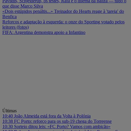
Pavlidis, Schjelderup, os testes, Rafa e o dilema da baliza — tudo o
que disse Marco Silva
«Dois estúpidos penáltis...» Treinador do Hearts reage à 'tareia' do
Benfica
Reforços e adaptação à esquerda: o onze do Sporting votado pelos
leitores (fotos)
FIFA: Argentina demonstra apoio a Infantino
Últimas
10:40
João Almeida está fora da Volta à Polónia
10:38
FC Porto: reforço para os sub-19 chega do Torreense
10:30
Sorteio ditou leis: «FC Porto? Vamos com ambição»