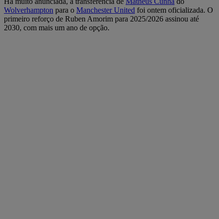
Há muito anunciada, a transferência de
Matheus Cunha
do
Wolverhampton
para o
Manchester United
foi ontem oficializada. O
primeiro reforço de Ruben Amorim para 2025/2026 assinou até
2030, com mais um ano de opção.