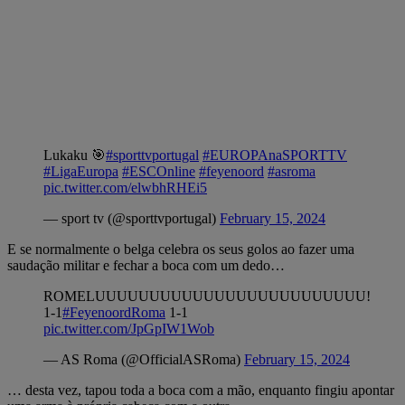
Lukaku 🎯
#sporttvportugal
#EUROPAnaSPORTTV
#LigaEuropa
#ESCOnline
#feyenoord
#asroma
pic.twitter.com/elwbhRHEi5
— sport tv (@sporttvportugal)
February 15, 2024
E se normalmente o belga celebra os seus golos ao fazer uma
saudação militar e fechar a boca com um dedo…
ROMELUUUUUUUUUUUUUUUUUUUUUUUUU!
1-1
#FeyenoordRoma
1-1
pic.twitter.com/JpGpIW1Wob
— AS Roma (@OfficialASRoma)
February 15, 2024
… desta vez, tapou toda a boca com a mão, enquanto fingiu apontar