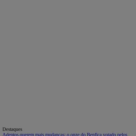
Destaques
Adeptos querem mais mudanças: o onze do Benfica votado pelos