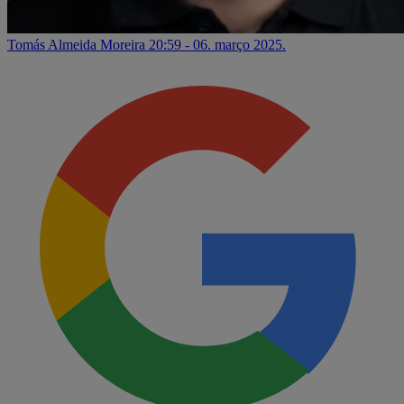
Tomás Almeida Moreira
20:59 - 06. março 2025.