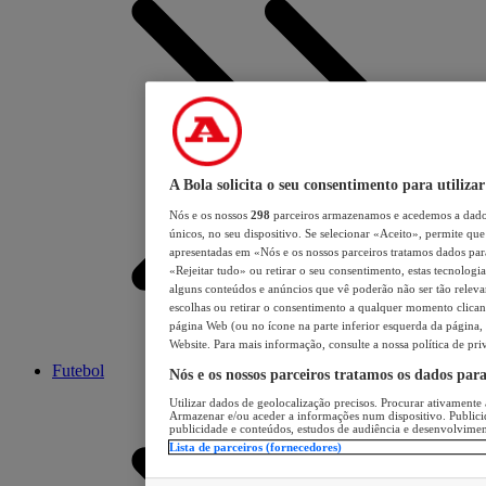
A Bola solicita o seu consentimento para utilizar
Nós e os nossos
298
parceiros armazenamos e acedemos a dados
únicos, no seu dispositivo. Se selecionar «Aceito», permite que 
apresentadas em «Nós e os nossos parceiros tratamos dados para 
«Rejeitar tudo» ou retirar o seu consentimento, estas tecnologia
alguns conteúdos e anúncios que vê poderão não ser tão relevant
escolhas ou retirar o consentimento a qualquer momento clicand
página Web (ou no ícone na parte inferior esquerda da página, s
Website. Para mais informação, consulte a nossa política de pri
Futebol
Nós e os nossos parceiros tratamos os dados par
Utilizar dados de geolocalização precisos. Procurar ativamente a
Armazenar e/ou aceder a informações num dispositivo. Publici
publicidade e conteúdos, estudos de audiência e desenvolvimen
Lista de parceiros (fornecedores)