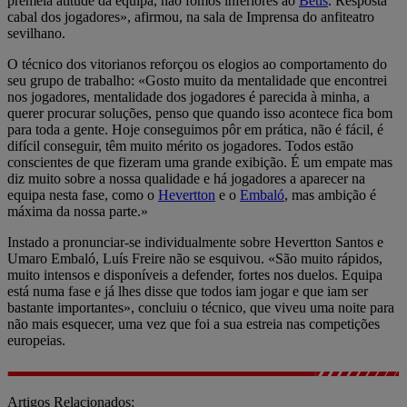
premeia atitude da equipa, não fomos inferiores ao
Betis
. Resposta
cabal dos jogadores», afirmou, na sala de Imprensa do anfiteatro
sevilhano.
O técnico dos vitorianos reforçou os elogios ao comportamento do
seu grupo de trabalho: «Gosto muito da mentalidade que encontrei
nos jogadores, mentalidade dos jogadores é parecida à minha, a
querer procurar soluções, penso que quando isso acontece fica bom
para toda a gente. Hoje conseguimos pôr em prática, não é fácil, é
difícil conseguir, têm muito mérito os jogadores. Todos estão
conscientes de que fizeram uma grande exibição. É um empate mas
diz muito sobre a nossa qualidade e há jogadores a aparecer na
equipa nesta fase, como o
Hevertton
e o
Embaló
, mas ambição é
máxima da nossa parte.»
Instado a pronunciar-se individualmente sobre Hevertton Santos e
Umaro Embaló, Luís Freire não se esquivou. «São muito rápidos,
muito intensos e disponíveis a defender, fortes nos duelos. Equipa
está numa fase e já lhes disse que todos iam jogar e que iam ser
bastante importantes», concluiu o técnico, que viveu uma noite para
não mais esquecer, uma vez que foi a sua estreia nas competições
europeias.
Artigos Relacionados: