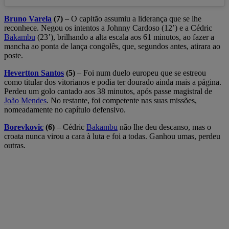
Bruno Varela
(7)
– O capitão assumiu a liderança que se lhe
reconhece. Negou os intentos a Johnny Cardoso (12’) e a Cédric
Bakambu
(23’), brilhando a alta escala aos 61 minutos, ao fazer a
mancha ao ponta de lança congolês, que, segundos antes, atirara ao
poste.
Hevertton Santos
(5)
– Foi num duelo europeu que se estreou
como titular dos vitorianos e podia ter dourado ainda mais a página.
Perdeu um golo cantado aos 38 minutos, após passe magistral de
João Mendes
. No restante, foi competente nas suas missões,
nomeadamente no capítulo defensivo.
Borevkovic
(6)
– Cédric
Bakambu
não lhe deu descanso, mas o
croata nunca virou a cara à luta e foi a todas. Ganhou umas, perdeu
outras.