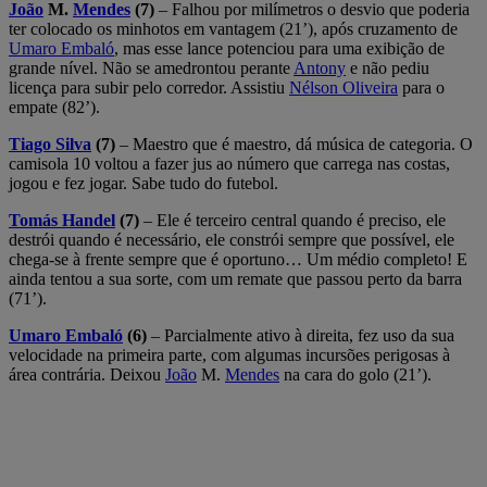
João
M.
Mendes
(7)
– Falhou por milímetros o desvio que poderia
ter colocado os minhotos em vantagem (21’), após cruzamento de
Umaro Embaló
, mas esse lance potenciou para uma exibição de
grande nível. Não se amedrontou perante
Antony
e não pediu
licença para subir pelo corredor. Assistiu
Nélson Oliveira
para o
empate (82’).
Tiago Silva
(7)
– Maestro que é maestro, dá música de categoria. O
camisola 10 voltou a fazer jus ao número que carrega nas costas,
jogou e fez jogar. Sabe tudo do futebol.
Tomás Handel
(7)
– Ele é terceiro central quando é preciso, ele
destrói quando é necessário, ele constrói sempre que possível, ele
chega-se à frente sempre que é oportuno… Um médio completo! E
ainda tentou a sua sorte, com um remate que passou perto da barra
(71’).
Umaro Embaló
(6)
– Parcialmente ativo à direita, fez uso da sua
velocidade na primeira parte, com algumas incursões perigosas à
área contrária. Deixou
João
M.
Mendes
na cara do golo (21’).