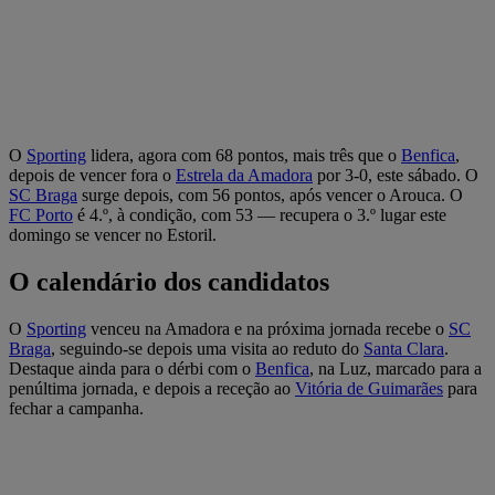
O
Sporting
lidera, agora com 68 pontos, mais três que o
Benfica
,
depois de vencer fora o
Estrela da Amadora
por 3-0, este sábado. O
SC Braga
surge depois, com 56 pontos, após vencer o Arouca. O
FC Porto
é 4.º, à condição, com 53 — recupera o 3.º lugar este
domingo se vencer no Estoril.
O calendário dos candidatos
O
Sporting
venceu na Amadora e na próxima jornada recebe o
SC
Braga
, seguindo-se depois uma visita ao reduto do
Santa Clara
.
Destaque ainda para o dérbi com o
Benfica
, na Luz, marcado para a
penúltima jornada, e depois a receção ao
Vitória de Guimarães
para
fechar a campanha.