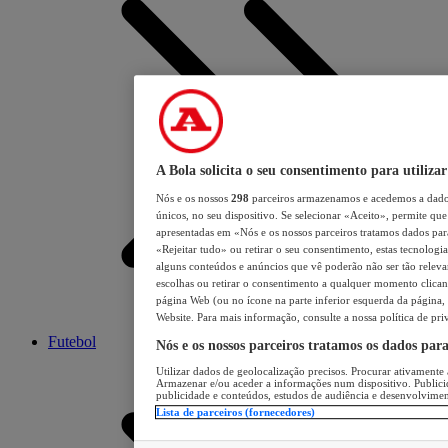
A Bola solicita o seu consentimento para utilizar
Nós e os nossos
298
parceiros armazenamos e acedemos a dados
únicos, no seu dispositivo. Se selecionar «Aceito», permite que 
apresentadas em «Nós e os nossos parceiros tratamos dados para 
«Rejeitar tudo» ou retirar o seu consentimento, estas tecnologia
alguns conteúdos e anúncios que vê poderão não ser tão relevant
escolhas ou retirar o consentimento a qualquer momento clicand
página Web (ou no ícone na parte inferior esquerda da página, s
Website. Para mais informação, consulte a nossa política de pri
Futebol
Nós e os nossos parceiros tratamos os dados par
Utilizar dados de geolocalização precisos. Procurar ativamente a
Armazenar e/ou aceder a informações num dispositivo. Publici
publicidade e conteúdos, estudos de audiência e desenvolvimen
Lista de parceiros (fornecedores)